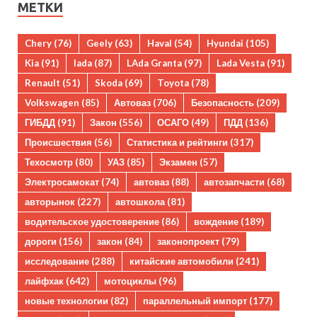
МЕТКИ
Chery
(76)
Geely
(63)
Haval
(54)
Hyundai
(105)
Kia
(91)
lada
(87)
LAda Granta
(97)
Lada Vesta
(91)
Renault
(51)
Skoda
(69)
Toyota
(78)
Volkswagen
(85)
Автоваз
(706)
Безопасность
(209)
ГИБДД
(91)
Закон
(556)
ОСАГО
(49)
ПДД
(136)
Происшествия
(56)
Статистика и рейтинги
(317)
Техосмотр
(80)
УАЗ
(85)
Экзамен
(57)
Электросамокат
(74)
автоваз
(88)
автозапчасти
(68)
авторынок
(227)
автошкола
(81)
водительское удостоверение
(86)
вождение
(189)
дороги
(156)
закон
(84)
законопроект
(79)
исследование
(288)
китайские автомобили
(241)
лайфхак
(642)
мотоциклы
(96)
новые технологии
(82)
параллельный импорт
(177)