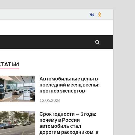
СТАТЬИ
Автомобильные цены в
последний месяц весны:
прогноз экспертов
12.05.2026
Срок годности — 3 года:
почему в России
автомобиль стал
дорогим расходником, а