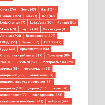
Chery
(76)
Geely
(63)
Haval
(54)
Hyundai
(105)
Kia
(91)
lada
(87)
LAda Granta
(97)
Lada Vesta
(91)
Renault
(51)
Skoda
(69)
Toyota
(78)
Volkswagen
(85)
Автоваз
(706)
Безопасность
(209)
ГИБДД
(91)
Закон
(556)
ОСАГО
(49)
ПДД
(136)
Происшествия
(56)
Статистика и рейтинги
(317)
Техосмотр
(80)
УАЗ
(85)
Экзамен
(57)
Электросамокат
(74)
автоваз
(88)
автозапчасти
(68)
авторынок
(227)
автошкола
(81)
водительское удостоверение
(86)
вождение
(189)
дороги
(156)
закон
(84)
законопроект
(79)
исследование
(288)
китайские автомобили
(241)
лайфхак
(642)