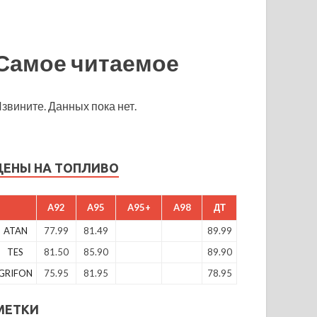
Самое читаемое
звините. Данных пока нет.
ЦЕНЫ НА ТОПЛИВО
A92
A95
A95+
A98
ДТ
ATAN
77.99
81.49
89.99
TES
81.50
85.90
89.90
GRIFON
75.95
81.95
78.95
МЕТКИ