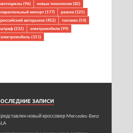
мотоциклы
(96)
новые технологии
(82)
параллельный импорт
(177)
разное
(125)
российский авторынок
(452)
топливо
(50)
штраф
(232)
электромобили
(99)
электромобиль
(151)
ПОСЛЕДНИЕ ЗАПИСИ
редставлен новый кроссовер Mercedes-Benz
GLA