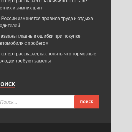
ксперт рассказал о различиях в составе
етних и зимних шин
 России изменятся правила труда и отдыха
одителей
азваны главные ошибки при покупке
втомобиля с пробегом
ксперт рассказал, как понять, что тормозные
олодки требуют замены
ПОИСК