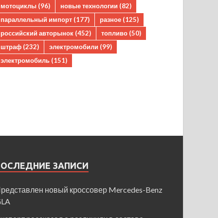
мотоциклы
(96)
новые технологии
(82)
параллельный импорт
(177)
разное
(125)
российский авторынок
(452)
топливо
(50)
штраф
(232)
электромобили
(99)
электромобиль
(151)
ПОСЛЕДНИЕ ЗАПИСИ
редставлен новый кроссовер Mercedes-Benz
GLA