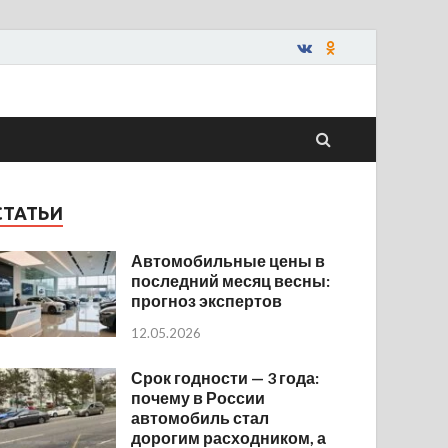
СТАТЬИ
Автомобильные цены в
последний месяц весны:
прогноз экспертов
12.05.2026
Срок годности — 3 года:
почему в России
автомобиль стал
дорогим расходником, а