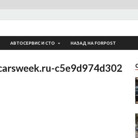
 Авто
АВТОСЕРВИС И СТО
НАЗАД НА FORPOST
carsweek.ru-c5e9d974d302