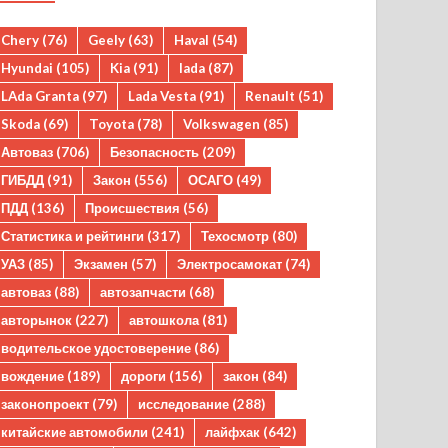
Chery
(76)
Geely
(63)
Haval
(54)
Hyundai
(105)
Kia
(91)
lada
(87)
LAda Granta
(97)
Lada Vesta
(91)
Renault
(51)
Skoda
(69)
Toyota
(78)
Volkswagen
(85)
Автоваз
(706)
Безопасность
(209)
ГИБДД
(91)
Закон
(556)
ОСАГО
(49)
ПДД
(136)
Происшествия
(56)
Статистика и рейтинги
(317)
Техосмотр
(80)
УАЗ
(85)
Экзамен
(57)
Электросамокат
(74)
автоваз
(88)
автозапчасти
(68)
авторынок
(227)
автошкола
(81)
водительское удостоверение
(86)
вождение
(189)
дороги
(156)
закон
(84)
законопроект
(79)
исследование
(288)
китайские автомобили
(241)
лайфхак
(642)