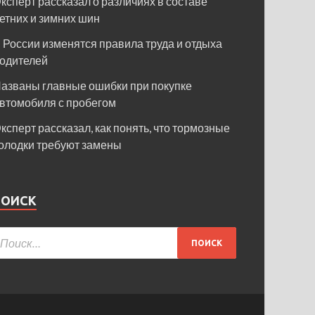
ксперт рассказал о различиях в составе
етних и зимних шин
 России изменятся правила труда и отдыха
одителей
азваны главные ошибки при покупке
втомобиля с пробегом
ксперт рассказал, как понять, что тормозные
олодки требуют замены
ПОИСК