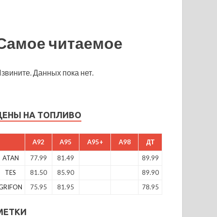
Самое читаемое
звините. Данных пока нет.
ЦЕНЫ НА ТОПЛИВО
A92
A95
A95+
A98
ДТ
ATAN
77.99
81.49
89.99
TES
81.50
85.90
89.90
GRIFON
75.95
81.95
78.95
МЕТКИ