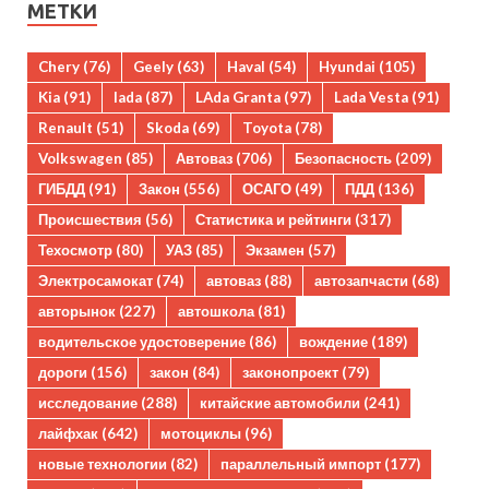
МЕТКИ
Chery
(76)
Geely
(63)
Haval
(54)
Hyundai
(105)
Kia
(91)
lada
(87)
LAda Granta
(97)
Lada Vesta
(91)
Renault
(51)
Skoda
(69)
Toyota
(78)
Volkswagen
(85)
Автоваз
(706)
Безопасность
(209)
ГИБДД
(91)
Закон
(556)
ОСАГО
(49)
ПДД
(136)
Происшествия
(56)
Статистика и рейтинги
(317)
Техосмотр
(80)
УАЗ
(85)
Экзамен
(57)
Электросамокат
(74)
автоваз
(88)
автозапчасти
(68)
авторынок
(227)
автошкола
(81)
водительское удостоверение
(86)
вождение
(189)
дороги
(156)
закон
(84)
законопроект
(79)
исследование
(288)
китайские автомобили
(241)
лайфхак
(642)
мотоциклы
(96)
новые технологии
(82)
параллельный импорт
(177)