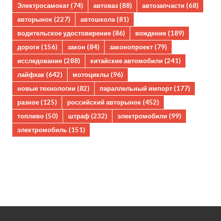
Электросамокат
(74)
автоваз
(88)
автозапчасти
(68)
авторынок
(227)
автошкола
(81)
водительское удостоверение
(86)
вождение
(189)
дороги
(156)
закон
(84)
законопроект
(79)
исследование
(288)
китайские автомобили
(241)
лайфхак
(642)
мотоциклы
(96)
новые технологии
(82)
параллельный импорт
(177)
разное
(125)
российский авторынок
(452)
топливо
(50)
штраф
(232)
электромобили
(99)
электромобиль
(151)