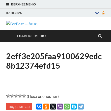
ВЕРХНЕЕ МЕНЮ
07.08.2026
ForPost —
ГЛАВНОЕ МЕНЮ
Авто
2eff3e205faa9100629edc
8b12374efd15
(Пока оценок нет)
поделиться