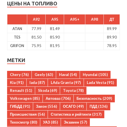
ЦЕНЫ НА ТОПЛИВО
A92
A95
A95+
A98
ДТ
ATAN
77.99
81.49
89.99
TES
81.50
85.90
89.90
GRIFON
75.95
81.95
78.95
МЕТКИ
Chery
(76)
Geely
(63)
Haval
(54)
Hyundai
(105)
Kia
(91)
lada
(87)
LAda Granta
(97)
Lada Vesta
(91)
Renault
(51)
Skoda
(69)
Toyota
(78)
Volkswagen
(85)
Автоваз
(706)
Безопасность
(209)
ГИБДД
(91)
Закон
(556)
ОСАГО
(49)
ПДД
(136)
Происшествия
(56)
Статистика и рейтинги
(317)
Техосмотр
(80)
УАЗ
(85)
Экзамен
(57)