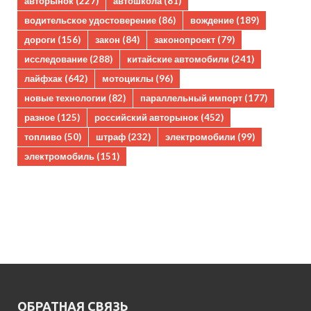
авторынок
(227)
автошкола
(81)
водительское удостоверение
(86)
вождение
(189)
дороги
(156)
закон
(84)
законопроект
(79)
исследование
(288)
китайские автомобили
(241)
лайфхак
(642)
мотоциклы
(96)
новые технологии
(82)
параллельный импорт
(177)
разное
(125)
российский авторынок
(452)
топливо
(50)
штраф
(232)
электромобили
(99)
электромобиль
(151)
ОБРАТНАЯ СВЯЗЬ