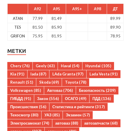
A92
A95
A95+
A98
ДТ
ATAN
77.99
81.49
89.99
TES
81.50
85.90
89.90
GRIFON
75.95
81.95
78.95
МЕТКИ
Chery
(76)
Geely
(63)
Haval
(54)
Hyundai
(105)
Kia
(91)
lada
(87)
LAda Granta
(97)
Lada Vesta
(91)
Renault
(51)
Skoda
(69)
Toyota
(78)
Volkswagen
(85)
Автоваз
(706)
Безопасность
(209)
ГИБДД
(91)
Закон
(556)
ОСАГО
(49)
ПДД
(136)
Происшествия
(56)
Статистика и рейтинги
(317)
Техосмотр
(80)
УАЗ
(85)
Экзамен
(57)
Электросамокат
(74)
автоваз
(88)
автозапчасти
(68)