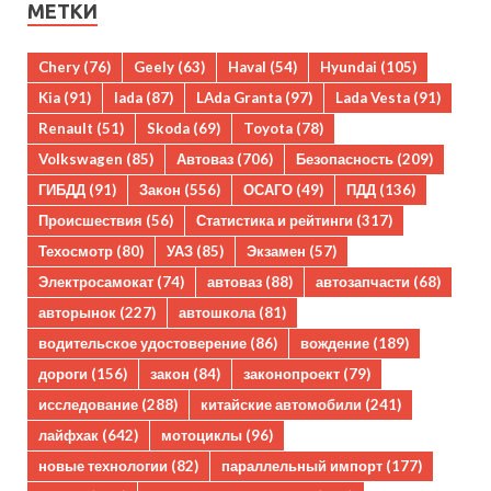
МЕТКИ
Chery
(76)
Geely
(63)
Haval
(54)
Hyundai
(105)
Kia
(91)
lada
(87)
LAda Granta
(97)
Lada Vesta
(91)
Renault
(51)
Skoda
(69)
Toyota
(78)
Volkswagen
(85)
Автоваз
(706)
Безопасность
(209)
ГИБДД
(91)
Закон
(556)
ОСАГО
(49)
ПДД
(136)
Происшествия
(56)
Статистика и рейтинги
(317)
Техосмотр
(80)
УАЗ
(85)
Экзамен
(57)
Электросамокат
(74)
автоваз
(88)
автозапчасти
(68)
авторынок
(227)
автошкола
(81)
водительское удостоверение
(86)
вождение
(189)
дороги
(156)
закон
(84)
законопроект
(79)
исследование
(288)
китайские автомобили
(241)
лайфхак
(642)
мотоциклы
(96)
новые технологии
(82)
параллельный импорт
(177)