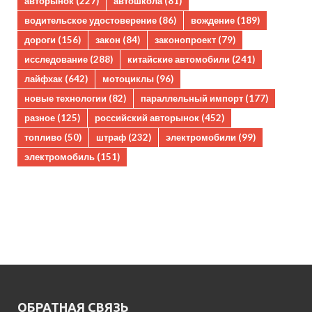
авторынок
(227)
автошкола
(81)
водительское удостоверение
(86)
вождение
(189)
дороги
(156)
закон
(84)
законопроект
(79)
исследование
(288)
китайские автомобили
(241)
лайфхак
(642)
мотоциклы
(96)
новые технологии
(82)
параллельный импорт
(177)
разное
(125)
российский авторынок
(452)
топливо
(50)
штраф
(232)
электромобили
(99)
электромобиль
(151)
ОБРАТНАЯ СВЯЗЬ