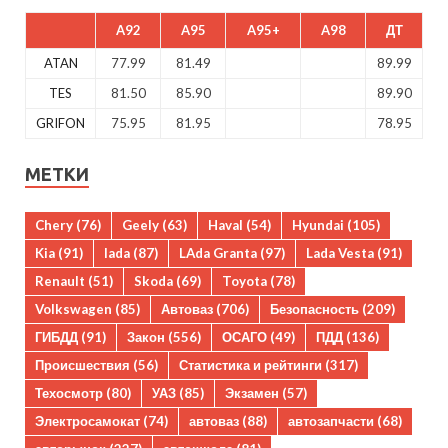
A92
A95
A95+
A98
ДТ
ATAN
77.99
81.49
89.99
TES
81.50
85.90
89.90
GRIFON
75.95
81.95
78.95
МЕТКИ
Chery
(76)
Geely
(63)
Haval
(54)
Hyundai
(105)
Kia
(91)
lada
(87)
LAda Granta
(97)
Lada Vesta
(91)
Renault
(51)
Skoda
(69)
Toyota
(78)
Volkswagen
(85)
Автоваз
(706)
Безопасность
(209)
ГИБДД
(91)
Закон
(556)
ОСАГО
(49)
ПДД
(136)
Происшествия
(56)
Статистика и рейтинги
(317)
Техосмотр
(80)
УАЗ
(85)
Экзамен
(57)
Электросамокат
(74)
автоваз
(88)
автозапчасти
(68)