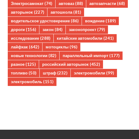
Электросамокат
(74)
автоваз
(88)
автозапчасти
(68)
авторынок
(227)
автошкола
(81)
водительское удостоверение
(86)
вождение
(189)
дороги
(156)
закон
(84)
законопроект
(79)
исследование
(288)
китайские автомобили
(241)
лайфхак
(642)
мотоциклы
(96)
новые технологии
(82)
параллельный импорт
(177)
разное
(125)
российский авторынок
(452)
топливо
(50)
штраф
(232)
электромобили
(99)
электромобиль
(151)