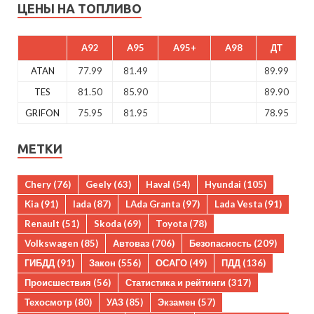
ЦЕНЫ НА ТОПЛИВО
A92
A95
A95+
A98
ДТ
ATAN
77.99
81.49
89.99
TES
81.50
85.90
89.90
GRIFON
75.95
81.95
78.95
МЕТКИ
Chery
(76)
Geely
(63)
Haval
(54)
Hyundai
(105)
Kia
(91)
lada
(87)
LAda Granta
(97)
Lada Vesta
(91)
Renault
(51)
Skoda
(69)
Toyota
(78)
Volkswagen
(85)
Автоваз
(706)
Безопасность
(209)
ГИБДД
(91)
Закон
(556)
ОСАГО
(49)
ПДД
(136)
Происшествия
(56)
Статистика и рейтинги
(317)
Техосмотр
(80)
УАЗ
(85)
Экзамен
(57)