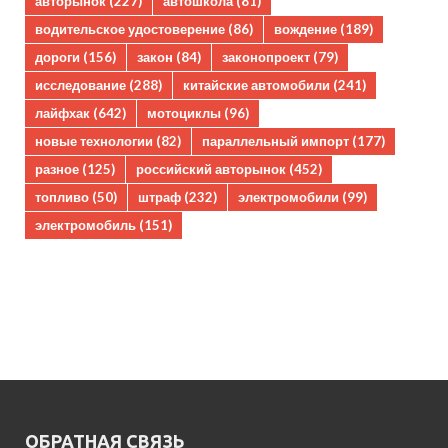
авторынок
(227)
автошкола
(81)
водительское удостоверение
(86)
вождение
(189)
дороги
(156)
закон
(84)
законопроект
(79)
исследование
(288)
китайские автомобили
(241)
лайфхак
(642)
мотоциклы
(96)
новые технологии
(82)
параллельный импорт
(177)
разное
(125)
российский авторынок
(452)
топливо
(50)
штраф
(232)
электромобили
(99)
электромобиль
(151)
ОБРАТНАЯ СВЯЗЬ