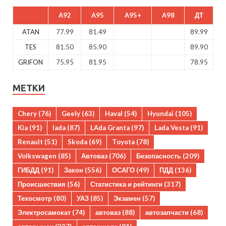
A92
A95
A95+
A98
ДТ
ATAN
77.99
81.49
89.99
TES
81.50
85.90
89.90
GRIFON
75.95
81.95
78.95
МЕТКИ
Chery
(76)
Geely
(63)
Haval
(54)
Hyundai
(105)
Kia
(91)
lada
(87)
LAda Granta
(97)
Lada Vesta
(91)
Renault
(51)
Skoda
(69)
Toyota
(78)
Volkswagen
(85)
Автоваз
(706)
Безопасность
(209)
ГИБДД
(91)
Закон
(556)
ОСАГО
(49)
ПДД
(136)
Происшествия
(56)
Статистика и рейтинги
(317)
Техосмотр
(80)
УАЗ
(85)
Экзамен
(57)
Электросамокат
(74)
автоваз
(88)
автозапчасти
(68)