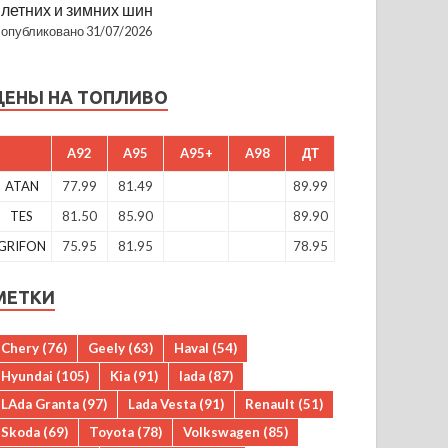
летних и зимних шин
опубликовано 31/07/2026
ЦЕНЫ НА ТОПЛИВО
A92
A95
A95+
A98
ДТ
ATAN
77.99
81.49
89.99
TES
81.50
85.90
89.90
GRIFON
75.95
81.95
78.95
МЕТКИ
Chery
(76)
Geely
(63)
Haval
(54)
Hyundai
(105)
Kia
(91)
lada
(87)
LAda Granta
(97)
Lada Vesta
(91)
Renault
(51)
Skoda
(69)
Toyota
(78)
Volkswagen
(85)