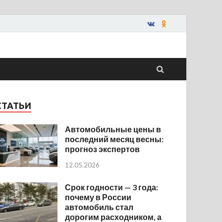
СТАТЬИ
Автомобильные цены в
последний месяц весны:
прогноз экспертов
12.05.2026
Срок годности — 3 года:
почему в России
автомобиль стал
дорогим расходником, а