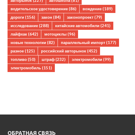
авторынок
(227)
автошкола
(81)
водительское удостоверение
(86)
вождение
(189)
дороги
(156)
закон
(84)
законопроект
(79)
исследование
(288)
китайские автомобили
(241)
лайфхак
(642)
мотоциклы
(96)
новые технологии
(82)
параллельный импорт
(177)
разное
(125)
российский авторынок
(452)
топливо
(50)
штраф
(232)
электромобили
(99)
электромобиль
(151)
ОБРАТНАЯ СВЯЗЬ