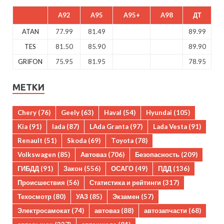
A92
A95
A95+
A98
ДТ
ATAN
77.99
81.49
89.99
TES
81.50
85.90
89.90
GRIFON
75.95
81.95
78.95
МЕТКИ
Chery
(76)
Geely
(63)
Haval
(54)
Hyundai
(105)
Kia
(91)
lada
(87)
LAda Granta
(97)
Lada Vesta
(91)
Renault
(51)
Skoda
(69)
Toyota
(78)
Volkswagen
(85)
Автоваз
(706)
Безопасность
(209)
ГИБДД
(91)
Закон
(556)
ОСАГО
(49)
ПДД
(136)
Происшествия
(56)
Статистика и рейтинги
(317)
Техосмотр
(80)
УАЗ
(85)
Экзамен
(57)
Электросамокат
(74)
автоваз
(88)
автозапчасти
(68)