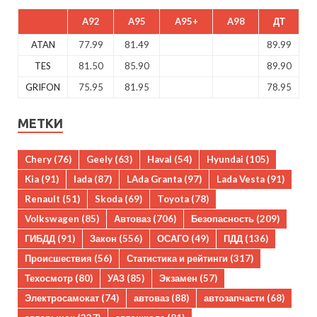
A92
A95
A95+
A98
ДТ
ATAN
77.99
81.49
89.99
TES
81.50
85.90
89.90
GRIFON
75.95
81.95
78.95
МЕТКИ
Chery
(76)
Geely
(63)
Haval
(54)
Hyundai
(105)
Kia
(91)
lada
(87)
LAda Granta
(97)
Lada Vesta
(91)
Renault
(51)
Skoda
(69)
Toyota
(78)
Volkswagen
(85)
Автоваз
(706)
Безопасность
(209)
ГИБДД
(91)
Закон
(556)
ОСАГО
(49)
ПДД
(136)
Происшествия
(56)
Статистика и рейтинги
(317)
Техосмотр
(80)
УАЗ
(85)
Экзамен
(57)
Электросамокат
(74)
автоваз
(88)
автозапчасти
(68)