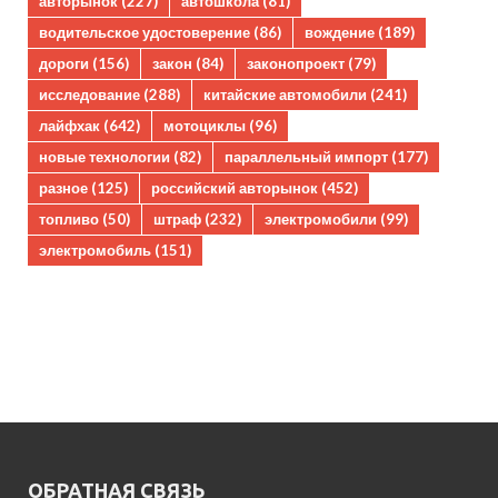
авторынок
(227)
автошкола
(81)
водительское удостоверение
(86)
вождение
(189)
дороги
(156)
закон
(84)
законопроект
(79)
исследование
(288)
китайские автомобили
(241)
лайфхак
(642)
мотоциклы
(96)
новые технологии
(82)
параллельный импорт
(177)
разное
(125)
российский авторынок
(452)
топливо
(50)
штраф
(232)
электромобили
(99)
электромобиль
(151)
ОБРАТНАЯ СВЯЗЬ