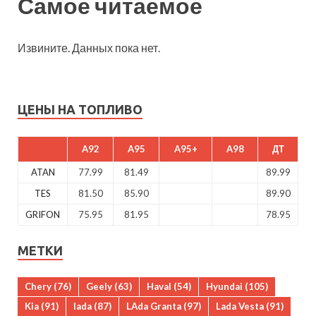
Самое читаемое
Извините. Данных пока нет.
ЦЕНЫ НА ТОПЛИВО
A92
A95
A95+
A98
ДТ
ATAN
77.99
81.49
89.99
TES
81.50
85.90
89.90
GRIFON
75.95
81.95
78.95
МЕТКИ
Chery
(76)
Geely
(63)
Haval
(54)
Hyundai
(105)
Kia
(91)
lada
(87)
LAda Granta
(97)
Lada Vesta
(91)