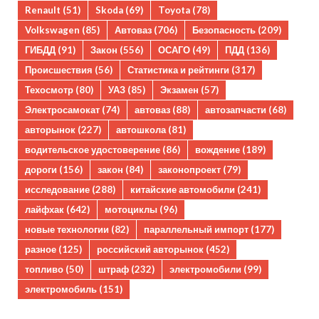
Renault
(51)
Skoda
(69)
Toyota
(78)
Volkswagen
(85)
Автоваз
(706)
Безопасность
(209)
ГИБДД
(91)
Закон
(556)
ОСАГО
(49)
ПДД
(136)
Происшествия
(56)
Статистика и рейтинги
(317)
Техосмотр
(80)
УАЗ
(85)
Экзамен
(57)
Электросамокат
(74)
автоваз
(88)
автозапчасти
(68)
авторынок
(227)
автошкола
(81)
водительское удостоверение
(86)
вождение
(189)
дороги
(156)
закон
(84)
законопроект
(79)
исследование
(288)
китайские автомобили
(241)
лайфхак
(642)
мотоциклы
(96)
новые технологии
(82)
параллельный импорт
(177)
разное
(125)
российский авторынок
(452)
топливо
(50)
штраф
(232)
электромобили
(99)
электромобиль
(151)