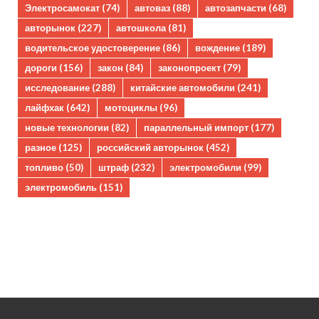
Электросамокат
(74)
автоваз
(88)
автозапчасти
(68)
авторынок
(227)
автошкола
(81)
водительское удостоверение
(86)
вождение
(189)
дороги
(156)
закон
(84)
законопроект
(79)
исследование
(288)
китайские автомобили
(241)
лайфхак
(642)
мотоциклы
(96)
новые технологии
(82)
параллельный импорт
(177)
разное
(125)
российский авторынок
(452)
топливо
(50)
штраф
(232)
электромобили
(99)
электромобиль
(151)