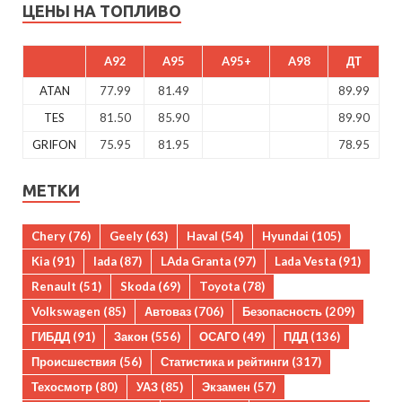
ЦЕНЫ НА ТОПЛИВО
A92
A95
A95+
A98
ДТ
ATAN
77.99
81.49
89.99
TES
81.50
85.90
89.90
GRIFON
75.95
81.95
78.95
МЕТКИ
Chery
(76)
Geely
(63)
Haval
(54)
Hyundai
(105)
Kia
(91)
lada
(87)
LAda Granta
(97)
Lada Vesta
(91)
Renault
(51)
Skoda
(69)
Toyota
(78)
Volkswagen
(85)
Автоваз
(706)
Безопасность
(209)
ГИБДД
(91)
Закон
(556)
ОСАГО
(49)
ПДД
(136)
Происшествия
(56)
Статистика и рейтинги
(317)
Техосмотр
(80)
УАЗ
(85)
Экзамен
(57)