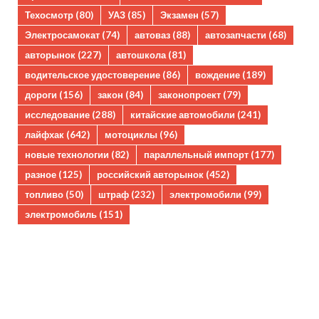
Техосмотр
(80)
УАЗ
(85)
Экзамен
(57)
Электросамокат
(74)
автоваз
(88)
автозапчасти
(68)
авторынок
(227)
автошкола
(81)
водительское удостоверение
(86)
вождение
(189)
дороги
(156)
закон
(84)
законопроект
(79)
исследование
(288)
китайские автомобили
(241)
лайфхак
(642)
мотоциклы
(96)
новые технологии
(82)
параллельный импорт
(177)
разное
(125)
российский авторынок
(452)
топливо
(50)
штраф
(232)
электромобили
(99)
электромобиль
(151)