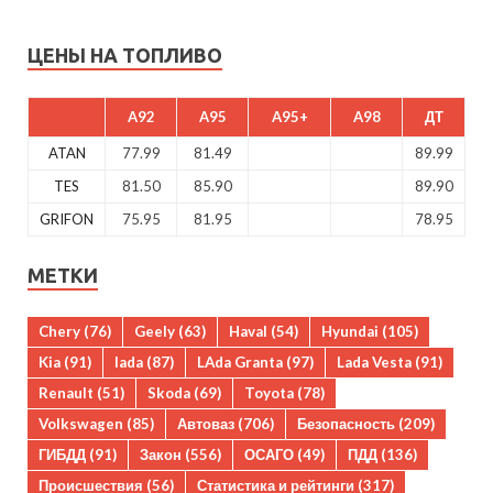
ЦЕНЫ НА ТОПЛИВО
A92
A95
A95+
A98
ДТ
ATAN
77.99
81.49
89.99
TES
81.50
85.90
89.90
GRIFON
75.95
81.95
78.95
МЕТКИ
Chery
(76)
Geely
(63)
Haval
(54)
Hyundai
(105)
Kia
(91)
lada
(87)
LAda Granta
(97)
Lada Vesta
(91)
Renault
(51)
Skoda
(69)
Toyota
(78)
Volkswagen
(85)
Автоваз
(706)
Безопасность
(209)
ГИБДД
(91)
Закон
(556)
ОСАГО
(49)
ПДД
(136)
Происшествия
(56)
Статистика и рейтинги
(317)