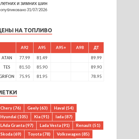
летних и зимних шин
опубликовано 31/07/2026
ЦЕНЫ НА ТОПЛИВО
A92
A95
A95+
A98
ДТ
ATAN
77.99
81.49
89.99
TES
81.50
85.90
89.90
GRIFON
75.95
81.95
78.95
МЕТКИ
Chery
(76)
Geely
(63)
Haval
(54)
Hyundai
(105)
Kia
(91)
lada
(87)
LAda Granta
(97)
Lada Vesta
(91)
Renault
(51)
Skoda
(69)
Toyota
(78)
Volkswagen
(85)