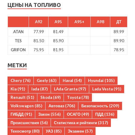
ЦЕНЫ НА ТОПЛИВО
A92
A95
A95+
A98
ДТ
ATAN
77.99
81.49
89.99
TES
81.50
85.90
89.90
GRIFON
75.95
81.95
78.95
МЕТКИ
Chery
(76)
Geely
(63)
Haval
(54)
Hyundai
(105)
Kia
(91)
lada
(87)
LAda Granta
(97)
Lada Vesta
(91)
Renault
(51)
Skoda
(69)
Toyota
(78)
Volkswagen
(85)
Автоваз
(706)
Безопасность
(209)
ГИБДД
(91)
Закон
(556)
ОСАГО
(49)
ПДД
(136)
Происшествия
(56)
Статистика и рейтинги
(317)
Техосмотр
(80)
УАЗ
(85)
Экзамен
(57)