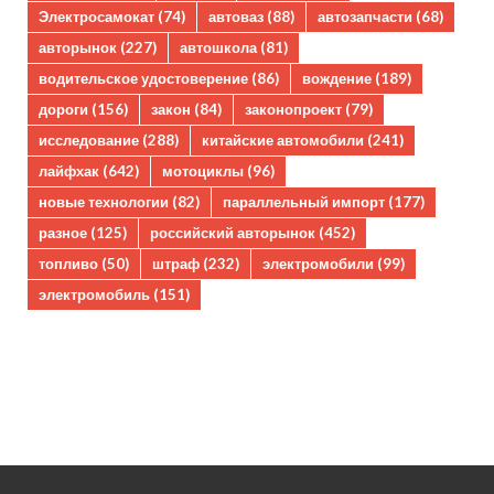
Электросамокат
(74)
автоваз
(88)
автозапчасти
(68)
авторынок
(227)
автошкола
(81)
водительское удостоверение
(86)
вождение
(189)
дороги
(156)
закон
(84)
законопроект
(79)
исследование
(288)
китайские автомобили
(241)
лайфхак
(642)
мотоциклы
(96)
новые технологии
(82)
параллельный импорт
(177)
разное
(125)
российский авторынок
(452)
топливо
(50)
штраф
(232)
электромобили
(99)
электромобиль
(151)