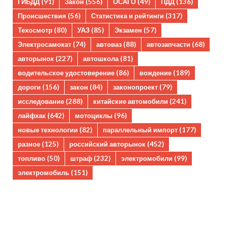
ГИБДД
(91)
Закон
(556)
ОСАГО
(49)
ПДД
(136)
Происшествия
(56)
Статистика и рейтинги
(317)
Техосмотр
(80)
УАЗ
(85)
Экзамен
(57)
Электросамокат
(74)
автоваз
(88)
автозапчасти
(68)
авторынок
(227)
автошкола
(81)
водительское удостоверение
(86)
вождение
(189)
дороги
(156)
закон
(84)
законопроект
(79)
исследование
(288)
китайские автомобили
(241)
лайфхак
(642)
мотоциклы
(96)
новые технологии
(82)
параллельный импорт
(177)
разное
(125)
российский авторынок
(452)
топливо
(50)
штраф
(232)
электромобили
(99)
электромобиль
(151)