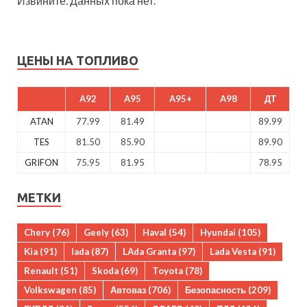
Извините. Данных пока нет.
ЦЕНЫ НА ТОПЛИВО
A92
A95
A95+
A98
ДТ
ATAN
77.99
81.49
89.99
TES
81.50
85.90
89.90
GRIFON
75.95
81.95
78.95
МЕТКИ
Chery
(76)
Geely
(63)
Haval
(54)
Hyundai
(105)
Kia
(91)
lada
(87)
LAda Granta
(97)
Lada Vesta
(91)
Renault
(51)
Skoda
(69)
Toyota
(78)
Volkswagen
(85)
Автоваз
(706)
Безопасность
(209)