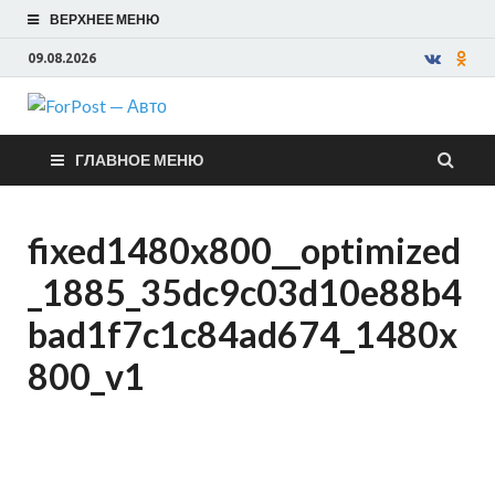
ВЕРХНЕЕ МЕНЮ
09.08.2026
ForPost —
ГЛАВНОЕ МЕНЮ
Авто
fixed1480x800__optimized
_1885_35dc9c03d10e88b4
bad1f7c1c84ad674_1480x
800_v1