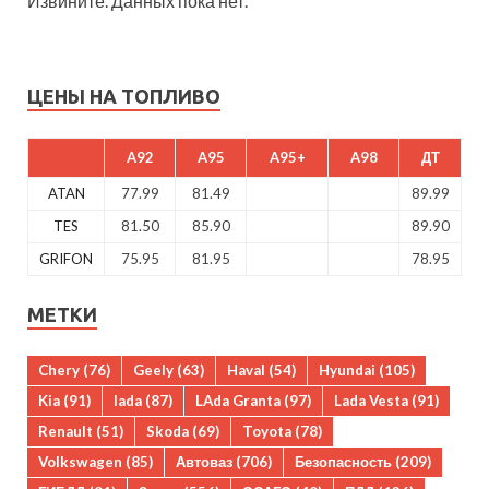
Извините. Данных пока нет.
ЦЕНЫ НА ТОПЛИВО
A92
A95
A95+
A98
ДТ
ATAN
77.99
81.49
89.99
TES
81.50
85.90
89.90
GRIFON
75.95
81.95
78.95
МЕТКИ
Chery
(76)
Geely
(63)
Haval
(54)
Hyundai
(105)
Kia
(91)
lada
(87)
LAda Granta
(97)
Lada Vesta
(91)
Renault
(51)
Skoda
(69)
Toyota
(78)
Volkswagen
(85)
Автоваз
(706)
Безопасность
(209)