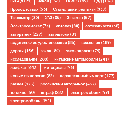
ГИБДД
(91)
Закон
(556)
ОСАГО
(49)
ПДД
(136)
Происшествия
(56)
Статистика и рейтинги
(317)
Техосмотр
(80)
УАЗ
(85)
Экзамен
(57)
Электросамокат
(74)
автоваз
(88)
автозапчасти
(68)
авторынок
(227)
автошкола
(81)
водительское удостоверение
(86)
вождение
(189)
дороги
(156)
закон
(84)
законопроект
(79)
исследование
(288)
китайские автомобили
(241)
лайфхак
(642)
мотоциклы
(96)
новые технологии
(82)
параллельный импорт
(177)
разное
(125)
российский авторынок
(452)
топливо
(50)
штраф
(232)
электромобили
(99)
электромобиль
(151)