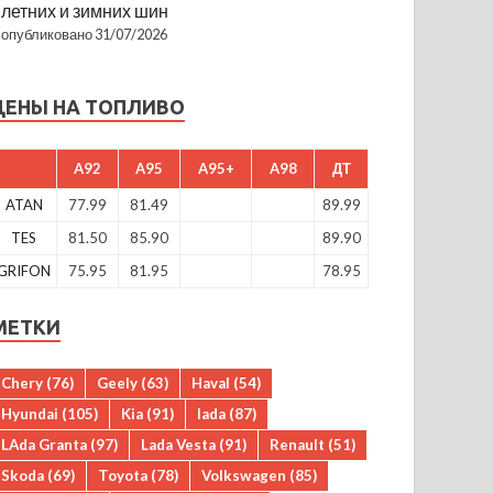
летних и зимних шин
опубликовано 31/07/2026
ЦЕНЫ НА ТОПЛИВО
A92
A95
A95+
A98
ДТ
ATAN
77.99
81.49
89.99
TES
81.50
85.90
89.90
GRIFON
75.95
81.95
78.95
МЕТКИ
Chery
(76)
Geely
(63)
Haval
(54)
Hyundai
(105)
Kia
(91)
lada
(87)
LAda Granta
(97)
Lada Vesta
(91)
Renault
(51)
Skoda
(69)
Toyota
(78)
Volkswagen
(85)