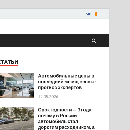
СТАТЬИ
Автомобильные цены в
последний месяц весны:
прогноз экспертов
12.05.2026
Срок годности — 3 года:
почему в России
автомобиль стал
дорогим расходником, а