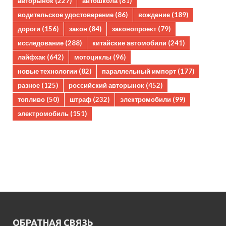
авторынок
(227)
автошкола
(81)
водительское удостоверение
(86)
вождение
(189)
дороги
(156)
закон
(84)
законопроект
(79)
исследование
(288)
китайские автомобили
(241)
лайфхак
(642)
мотоциклы
(96)
новые технологии
(82)
параллельный импорт
(177)
разное
(125)
российский авторынок
(452)
топливо
(50)
штраф
(232)
электромобили
(99)
электромобиль
(151)
ОБРАТНАЯ СВЯЗЬ