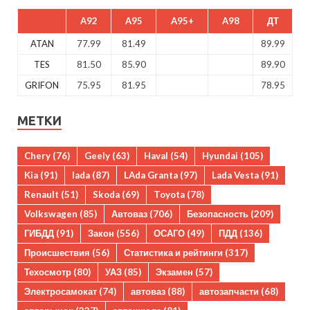
A92
A95
A95+
A98
ДТ
ATAN
77.99
81.49
89.99
TES
81.50
85.90
89.90
GRIFON
75.95
81.95
78.95
МЕТКИ
Chery
(76)
Geely
(63)
Haval
(54)
Hyundai
(105)
Kia
(91)
lada
(87)
LAda Granta
(97)
Lada Vesta
(91)
Renault
(51)
Skoda
(69)
Toyota
(78)
Volkswagen
(85)
Автоваз
(706)
Безопасность
(209)
ГИБДД
(91)
Закон
(556)
ОСАГО
(49)
ПДД
(136)
Происшествия
(56)
Статистика и рейтинги
(317)
Техосмотр
(80)
УАЗ
(85)
Экзамен
(57)
Электросамокат
(74)
автоваз
(88)
автозапчасти
(68)