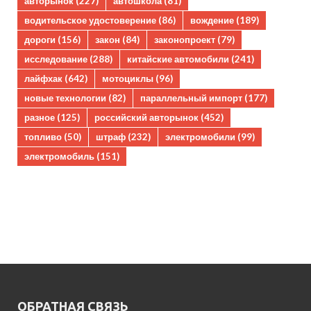
авторынок
(227)
автошкола
(81)
водительское удостоверение
(86)
вождение
(189)
дороги
(156)
закон
(84)
законопроект
(79)
исследование
(288)
китайские автомобили
(241)
лайфхак
(642)
мотоциклы
(96)
новые технологии
(82)
параллельный импорт
(177)
разное
(125)
российский авторынок
(452)
топливо
(50)
штраф
(232)
электромобили
(99)
электромобиль
(151)
ОБРАТНАЯ СВЯЗЬ