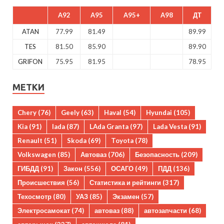
A92
A95
A95+
A98
ДТ
ATAN
77.99
81.49
89.99
TES
81.50
85.90
89.90
GRIFON
75.95
81.95
78.95
МЕТКИ
Chery
(76)
Geely
(63)
Haval
(54)
Hyundai
(105)
Kia
(91)
lada
(87)
LAda Granta
(97)
Lada Vesta
(91)
Renault
(51)
Skoda
(69)
Toyota
(78)
Volkswagen
(85)
Автоваз
(706)
Безопасность
(209)
ГИБДД
(91)
Закон
(556)
ОСАГО
(49)
ПДД
(136)
Происшествия
(56)
Статистика и рейтинги
(317)
Техосмотр
(80)
УАЗ
(85)
Экзамен
(57)
Электросамокат
(74)
автоваз
(88)
автозапчасти
(68)