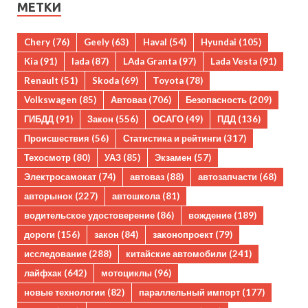
МЕТКИ
Chery
(76)
Geely
(63)
Haval
(54)
Hyundai
(105)
Kia
(91)
lada
(87)
LAda Granta
(97)
Lada Vesta
(91)
Renault
(51)
Skoda
(69)
Toyota
(78)
Volkswagen
(85)
Автоваз
(706)
Безопасность
(209)
ГИБДД
(91)
Закон
(556)
ОСАГО
(49)
ПДД
(136)
Происшествия
(56)
Статистика и рейтинги
(317)
Техосмотр
(80)
УАЗ
(85)
Экзамен
(57)
Электросамокат
(74)
автоваз
(88)
автозапчасти
(68)
авторынок
(227)
автошкола
(81)
водительское удостоверение
(86)
вождение
(189)
дороги
(156)
закон
(84)
законопроект
(79)
исследование
(288)
китайские автомобили
(241)
лайфхак
(642)
мотоциклы
(96)
новые технологии
(82)
параллельный импорт
(177)