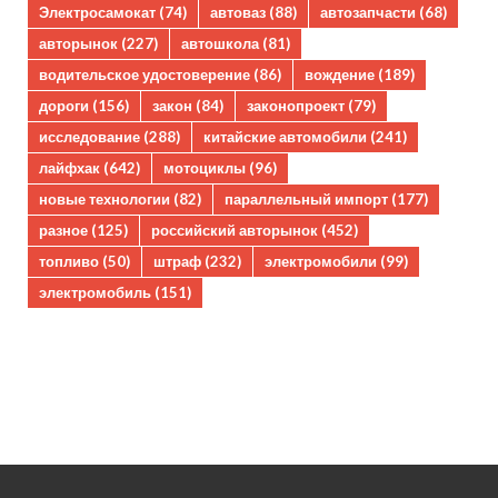
Электросамокат
(74)
автоваз
(88)
автозапчасти
(68)
авторынок
(227)
автошкола
(81)
водительское удостоверение
(86)
вождение
(189)
дороги
(156)
закон
(84)
законопроект
(79)
исследование
(288)
китайские автомобили
(241)
лайфхак
(642)
мотоциклы
(96)
новые технологии
(82)
параллельный импорт
(177)
разное
(125)
российский авторынок
(452)
топливо
(50)
штраф
(232)
электромобили
(99)
электромобиль
(151)