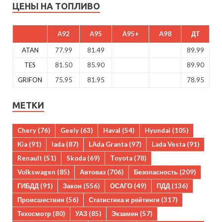
ЦЕНЫ НА ТОПЛИВО
A92
A95
A95+
A98
ДТ
ATAN
77.99
81.49
89.99
TES
81.50
85.90
89.90
GRIFON
75.95
81.95
78.95
МЕТКИ
Chery
(76)
Geely
(63)
Haval
(54)
Hyundai
(105)
Kia
(91)
lada
(87)
LAda Granta
(97)
Lada Vesta
(91)
Renault
(51)
Skoda
(69)
Toyota
(78)
Volkswagen
(85)
Автоваз
(706)
Безопасность
(209)
ГИБДД
(91)
Закон
(556)
ОСАГО
(49)
ПДД
(136)
Происшествия
(56)
Статистика и рейтинги
(317)
Техосмотр
(80)
УАЗ
(85)
Экзамен
(57)