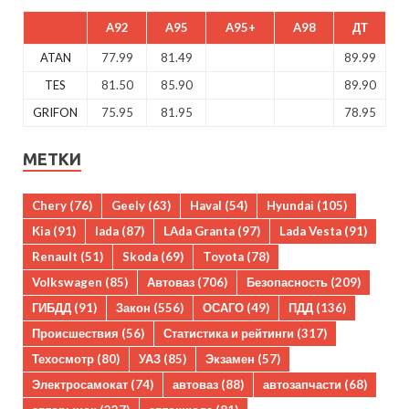
A92
A95
A95+
A98
ДТ
ATAN
77.99
81.49
89.99
TES
81.50
85.90
89.90
GRIFON
75.95
81.95
78.95
МЕТКИ
Chery
(76)
Geely
(63)
Haval
(54)
Hyundai
(105)
Kia
(91)
lada
(87)
LAda Granta
(97)
Lada Vesta
(91)
Renault
(51)
Skoda
(69)
Toyota
(78)
Volkswagen
(85)
Автоваз
(706)
Безопасность
(209)
ГИБДД
(91)
Закон
(556)
ОСАГО
(49)
ПДД
(136)
Происшествия
(56)
Статистика и рейтинги
(317)
Техосмотр
(80)
УАЗ
(85)
Экзамен
(57)
Электросамокат
(74)
автоваз
(88)
автозапчасти
(68)