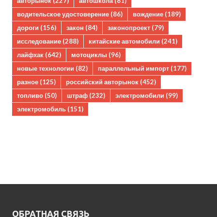
авторынок
(227)
автошкола
(81)
водительское удостоверение
(86)
вождение
(189)
дороги
(156)
закон
(84)
законопроект
(79)
исследование
(288)
китайские автомобили
(241)
лайфхак
(642)
мотоциклы
(96)
новые технологии
(82)
параллельный импорт
(177)
разное
(125)
российский авторынок
(452)
топливо
(50)
штраф
(232)
электромобили
(99)
электромобиль
(151)
ОБРАТНАЯ СВЯЗЬ