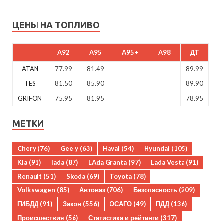
ЦЕНЫ НА ТОПЛИВО
A92
A95
A95+
A98
ДТ
ATAN
77.99
81.49
89.99
TES
81.50
85.90
89.90
GRIFON
75.95
81.95
78.95
МЕТКИ
Chery
(76)
Geely
(63)
Haval
(54)
Hyundai
(105)
Kia
(91)
lada
(87)
LAda Granta
(97)
Lada Vesta
(91)
Renault
(51)
Skoda
(69)
Toyota
(78)
Volkswagen
(85)
Автоваз
(706)
Безопасность
(209)
ГИБДД
(91)
Закон
(556)
ОСАГО
(49)
ПДД
(136)
Происшествия
(56)
Статистика и рейтинги
(317)