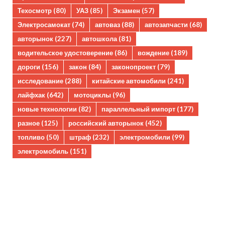
Техосмотр
(80)
УАЗ
(85)
Экзамен
(57)
Электросамокат
(74)
автоваз
(88)
автозапчасти
(68)
авторынок
(227)
автошкола
(81)
водительское удостоверение
(86)
вождение
(189)
дороги
(156)
закон
(84)
законопроект
(79)
исследование
(288)
китайские автомобили
(241)
лайфхак
(642)
мотоциклы
(96)
новые технологии
(82)
параллельный импорт
(177)
разное
(125)
российский авторынок
(452)
топливо
(50)
штраф
(232)
электромобили
(99)
электромобиль
(151)