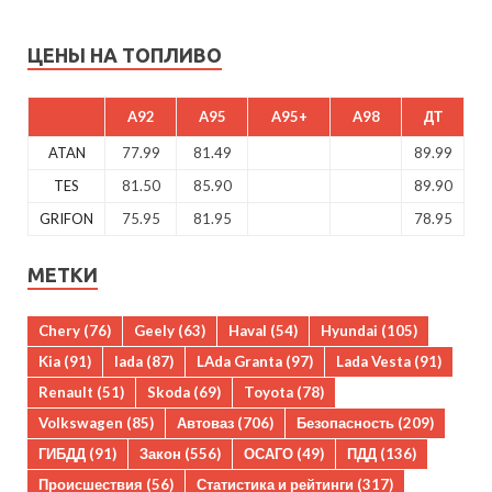
ЦЕНЫ НА ТОПЛИВО
A92
A95
A95+
A98
ДТ
ATAN
77.99
81.49
89.99
TES
81.50
85.90
89.90
GRIFON
75.95
81.95
78.95
МЕТКИ
Chery
(76)
Geely
(63)
Haval
(54)
Hyundai
(105)
Kia
(91)
lada
(87)
LAda Granta
(97)
Lada Vesta
(91)
Renault
(51)
Skoda
(69)
Toyota
(78)
Volkswagen
(85)
Автоваз
(706)
Безопасность
(209)
ГИБДД
(91)
Закон
(556)
ОСАГО
(49)
ПДД
(136)
Происшествия
(56)
Статистика и рейтинги
(317)