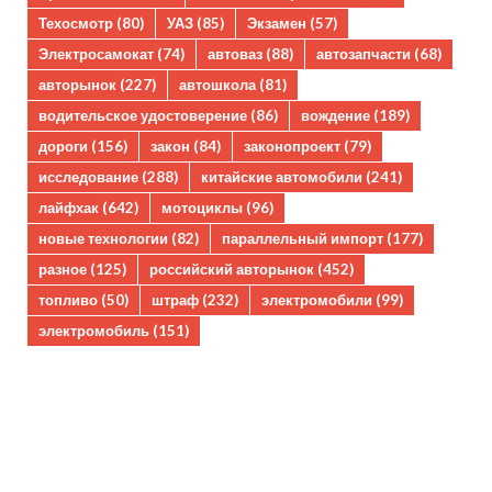
Техосмотр
(80)
УАЗ
(85)
Экзамен
(57)
Электросамокат
(74)
автоваз
(88)
автозапчасти
(68)
авторынок
(227)
автошкола
(81)
водительское удостоверение
(86)
вождение
(189)
дороги
(156)
закон
(84)
законопроект
(79)
исследование
(288)
китайские автомобили
(241)
лайфхак
(642)
мотоциклы
(96)
новые технологии
(82)
параллельный импорт
(177)
разное
(125)
российский авторынок
(452)
топливо
(50)
штраф
(232)
электромобили
(99)
электромобиль
(151)