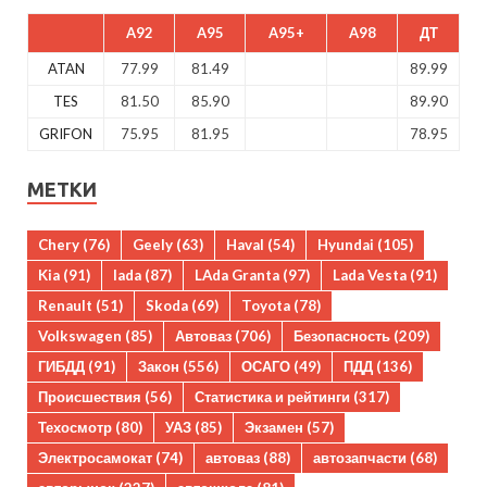
A92
A95
A95+
A98
ДТ
ATAN
77.99
81.49
89.99
TES
81.50
85.90
89.90
GRIFON
75.95
81.95
78.95
МЕТКИ
Chery
(76)
Geely
(63)
Haval
(54)
Hyundai
(105)
Kia
(91)
lada
(87)
LAda Granta
(97)
Lada Vesta
(91)
Renault
(51)
Skoda
(69)
Toyota
(78)
Volkswagen
(85)
Автоваз
(706)
Безопасность
(209)
ГИБДД
(91)
Закон
(556)
ОСАГО
(49)
ПДД
(136)
Происшествия
(56)
Статистика и рейтинги
(317)
Техосмотр
(80)
УАЗ
(85)
Экзамен
(57)
Электросамокат
(74)
автоваз
(88)
автозапчасти
(68)