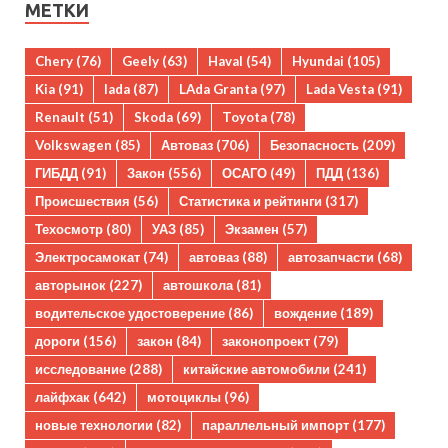
МЕТКИ
Chery
(76)
Geely
(63)
Haval
(54)
Hyundai
(105)
Kia
(91)
lada
(87)
LAda Granta
(97)
Lada Vesta
(91)
Renault
(51)
Skoda
(69)
Toyota
(78)
Volkswagen
(85)
Автоваз
(706)
Безопасность
(209)
ГИБДД
(91)
Закон
(556)
ОСАГО
(49)
ПДД
(136)
Происшествия
(56)
Статистика и рейтинги
(317)
Техосмотр
(80)
УАЗ
(85)
Экзамен
(57)
Электросамокат
(74)
автоваз
(88)
автозапчасти
(68)
авторынок
(227)
автошкола
(81)
водительское удостоверение
(86)
вождение
(189)
дороги
(156)
закон
(84)
законопроект
(79)
исследование
(288)
китайские автомобили
(241)
лайфхак
(642)
мотоциклы
(96)
новые технологии
(82)
параллельный импорт
(177)