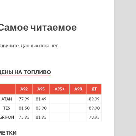
Самое читаемое
звините. Данных пока нет.
ЦЕНЫ НА ТОПЛИВО
A92
A95
A95+
A98
ДТ
ATAN
77.99
81.49
89.99
TES
81.50
85.90
89.90
GRIFON
75.95
81.95
78.95
МЕТКИ