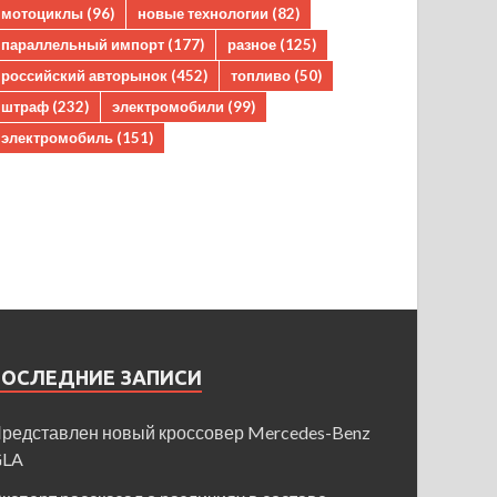
мотоциклы
(96)
новые технологии
(82)
параллельный импорт
(177)
разное
(125)
российский авторынок
(452)
топливо
(50)
штраф
(232)
электромобили
(99)
электромобиль
(151)
ПОСЛЕДНИЕ ЗАПИСИ
редставлен новый кроссовер Mercedes-Benz
GLA