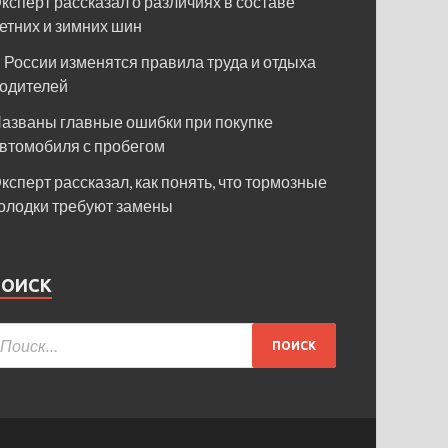
ксперт рассказал о различиях в составе
етних и зимних шин
 России изменятся правила труда и отдыха
одителей
азваны главные ошибки при покупке
втомобиля с пробегом
ксперт рассказал, как понять, что тормозные
олодки требуют замены
ПОИСК