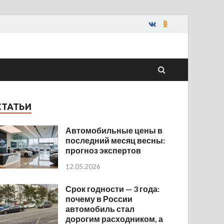
СТАТЬИ
Автомобильные цены в
последний месяц весны:
прогноз экспертов
12.05.2026
Срок годности — 3 года:
почему в России
автомобиль стал
дорогим расходником, а