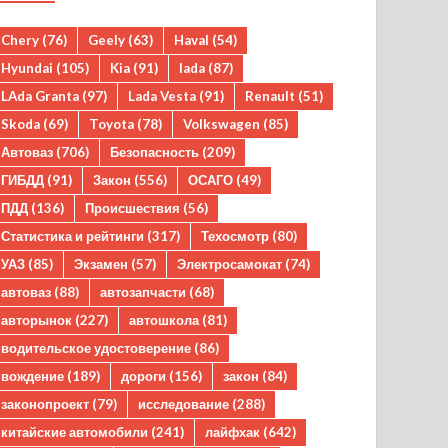
Chery
(76)
Geely
(63)
Haval
(54)
Hyundai
(105)
Kia
(91)
lada
(87)
LAda Granta
(97)
Lada Vesta
(91)
Renault
(51)
Skoda
(69)
Toyota
(78)
Volkswagen
(85)
Автоваз
(706)
Безопасность
(209)
ГИБДД
(91)
Закон
(556)
ОСАГО
(49)
ПДД
(136)
Происшествия
(56)
Статистика и рейтинги
(317)
Техосмотр
(80)
УАЗ
(85)
Экзамен
(57)
Электросамокат
(74)
автоваз
(88)
автозапчасти
(68)
авторынок
(227)
автошкола
(81)
водительское удостоверение
(86)
вождение
(189)
дороги
(156)
закон
(84)
законопроект
(79)
исследование
(288)
китайские автомобили
(241)
лайфхак
(642)