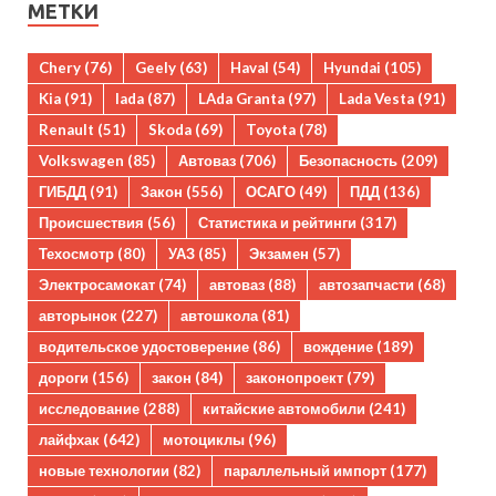
МЕТКИ
Chery
(76)
Geely
(63)
Haval
(54)
Hyundai
(105)
Kia
(91)
lada
(87)
LAda Granta
(97)
Lada Vesta
(91)
Renault
(51)
Skoda
(69)
Toyota
(78)
Volkswagen
(85)
Автоваз
(706)
Безопасность
(209)
ГИБДД
(91)
Закон
(556)
ОСАГО
(49)
ПДД
(136)
Происшествия
(56)
Статистика и рейтинги
(317)
Техосмотр
(80)
УАЗ
(85)
Экзамен
(57)
Электросамокат
(74)
автоваз
(88)
автозапчасти
(68)
авторынок
(227)
автошкола
(81)
водительское удостоверение
(86)
вождение
(189)
дороги
(156)
закон
(84)
законопроект
(79)
исследование
(288)
китайские автомобили
(241)
лайфхак
(642)
мотоциклы
(96)
новые технологии
(82)
параллельный импорт
(177)