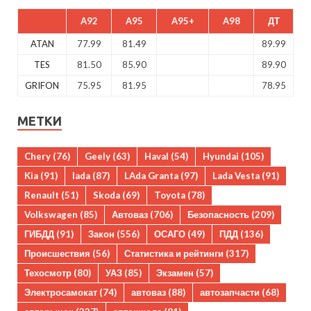
A92
A95
A95+
A98
ДТ
ATAN
77.99
81.49
89.99
TES
81.50
85.90
89.90
GRIFON
75.95
81.95
78.95
МЕТКИ
Chery
(76)
Geely
(63)
Haval
(54)
Hyundai
(105)
Kia
(91)
lada
(87)
LAda Granta
(97)
Lada Vesta
(91)
Renault
(51)
Skoda
(69)
Toyota
(78)
Volkswagen
(85)
Автоваз
(706)
Безопасность
(209)
ГИБДД
(91)
Закон
(556)
ОСАГО
(49)
ПДД
(136)
Происшествия
(56)
Статистика и рейтинги
(317)
Техосмотр
(80)
УАЗ
(85)
Экзамен
(57)
Электросамокат
(74)
автоваз
(88)
автозапчасти
(68)