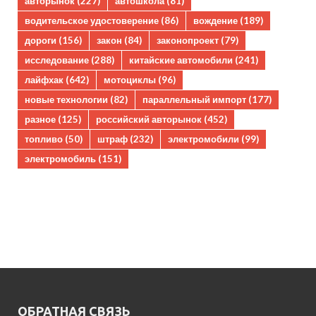
авторынок
(227)
автошкола
(81)
водительское удостоверение
(86)
вождение
(189)
дороги
(156)
закон
(84)
законопроект
(79)
исследование
(288)
китайские автомобили
(241)
лайфхак
(642)
мотоциклы
(96)
новые технологии
(82)
параллельный импорт
(177)
разное
(125)
российский авторынок
(452)
топливо
(50)
штраф
(232)
электромобили
(99)
электромобиль
(151)
ОБРАТНАЯ СВЯЗЬ