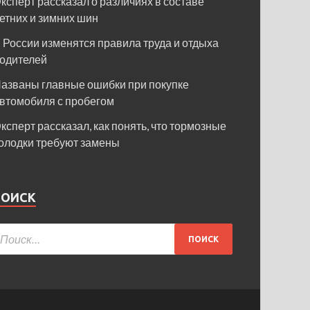
ксперт рассказал о различиях в составе
етних и зимних шин
 России изменятся правила труда и отдыха
одителей
азваны главные ошибки при покупке
втомобиля с пробегом
ксперт рассказал, как понять, что тормозные
олодки требуют замены
ПОИСК