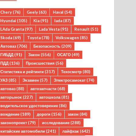
Chery
(76)
Geely
(63)
Haval
(54)
Hyundai
(105)
Kia
(91)
lada
(87)
LAda Granta
(97)
Lada Vesta
(91)
Renault
(51)
Skoda
(69)
Toyota
(78)
Volkswagen
(85)
Автоваз
(706)
Безопасность
(209)
ГИБДД
(91)
Закон
(556)
ОСАГО
(49)
ПДД
(136)
Происшествия
(56)
Статистика и рейтинги
(317)
Техосмотр
(80)
УАЗ
(85)
Экзамен
(57)
Электросамокат
(74)
автоваз
(88)
автозапчасти
(68)
авторынок
(227)
автошкола
(81)
водительское удостоверение
(86)
вождение
(189)
дороги
(156)
закон
(84)
законопроект
(79)
исследование
(288)
китайские автомобили
(241)
лайфхак
(642)