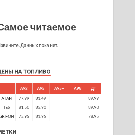
Самое читаемое
звините. Данных пока нет.
ЦЕНЫ НА ТОПЛИВО
A92
A95
A95+
A98
ДТ
ATAN
77.99
81.49
89.99
TES
81.50
85.90
89.90
GRIFON
75.95
81.95
78.95
МЕТКИ