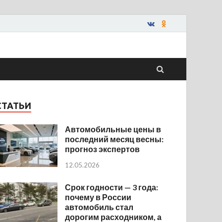
СТАТЬИ
Автомобильные цены в
последний месяц весны:
прогноз экспертов
12.05.2026
Срок годности — 3 года:
почему в России
автомобиль стал
дорогим расходником, а