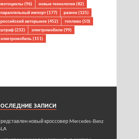
мотоциклы
(96)
новые технологии
(82)
параллельный импорт
(177)
разное
(125)
российский авторынок
(452)
топливо
(50)
штраф
(232)
электромобили
(99)
электромобиль
(151)
ПОСЛЕДНИЕ ЗАПИСИ
редставлен новый кроссовер Mercedes-Benz
GLA