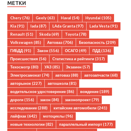
МЕТКИ
Chery
(76)
Geely
(63)
Haval
(54)
Hyundai
(105)
Kia
(91)
lada
(87)
LAda Granta
(97)
Lada Vesta
(91)
Renault
(51)
Skoda
(69)
Toyota
(78)
Volkswagen
(85)
Автоваз
(706)
Безопасность
(209)
ГИБДД
(91)
Закон
(556)
ОСАГО
(49)
ПДД
(136)
Происшествия
(56)
Статистика и рейтинги
(317)
Техосмотр
(80)
УАЗ
(85)
Экзамен
(57)
Электросамокат
(74)
автоваз
(88)
автозапчасти
(68)
авторынок
(227)
автошкола
(81)
водительское удостоверение
(86)
вождение
(189)
дороги
(156)
закон
(84)
законопроект
(79)
исследование
(288)
китайские автомобили
(241)
лайфхак
(642)
мотоциклы
(96)
новые технологии
(82)
параллельный импорт
(177)