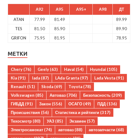
A92
A95
A95+
A98
ДТ
ATAN
77.99
81.49
89.99
TES
81.50
85.90
89.90
GRIFON
75.95
81.95
78.95
МЕТКИ
Chery
(76)
Geely
(63)
Haval
(54)
Hyundai
(105)
Kia
(91)
lada
(87)
LAda Granta
(97)
Lada Vesta
(91)
Renault
(51)
Skoda
(69)
Toyota
(78)
Volkswagen
(85)
Автоваз
(706)
Безопасность
(209)
ГИБДД
(91)
Закон
(556)
ОСАГО
(49)
ПДД
(136)
Происшествия
(56)
Статистика и рейтинги
(317)
Техосмотр
(80)
УАЗ
(85)
Экзамен
(57)
Электросамокат
(74)
автоваз
(88)
автозапчасти
(68)