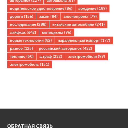
авторынок
(227)
автошкола
(81)
водительское удостоверение
(86)
вождение
(189)
дороги
(156)
закон
(84)
законопроект
(79)
исследование
(288)
китайские автомобили
(241)
лайфхак
(642)
мотоциклы
(96)
новые технологии
(82)
параллельный импорт
(177)
разное
(125)
российский авторынок
(452)
топливо
(50)
штраф
(232)
электромобили
(99)
электромобиль
(151)
ОБРАТНАЯ СВЯЗЬ