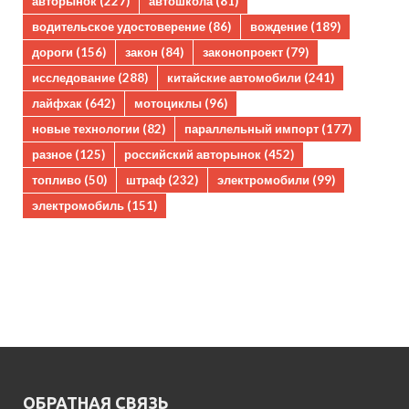
авторынок
(227)
автошкола
(81)
водительское удостоверение
(86)
вождение
(189)
дороги
(156)
закон
(84)
законопроект
(79)
исследование
(288)
китайские автомобили
(241)
лайфхак
(642)
мотоциклы
(96)
новые технологии
(82)
параллельный импорт
(177)
разное
(125)
российский авторынок
(452)
топливо
(50)
штраф
(232)
электромобили
(99)
электромобиль
(151)
ОБРАТНАЯ СВЯЗЬ