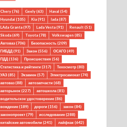
Chery
(76)
Geely
(63)
Haval
(54)
Hyundai
(105)
Kia
(91)
lada
(87)
LAda Granta
(97)
Lada Vesta
(91)
Renault
(51)
Skoda
(69)
Toyota
(78)
Volkswagen
(85)
Автоваз
(706)
Безопасность
(209)
ГИБДД
(91)
Закон
(556)
ОСАГО
(49)
ПДД
(136)
Происшествия
(56)
Статистика и рейтинги
(317)
Техосмотр
(80)
УАЗ
(85)
Экзамен
(57)
Электросамокат
(74)
автоваз
(88)
автозапчасти
(68)
авторынок
(227)
автошкола
(81)
водительское удостоверение
(86)
вождение
(189)
дороги
(156)
закон
(84)
законопроект
(79)
исследование
(288)
китайские автомобили
(241)
лайфхак
(642)