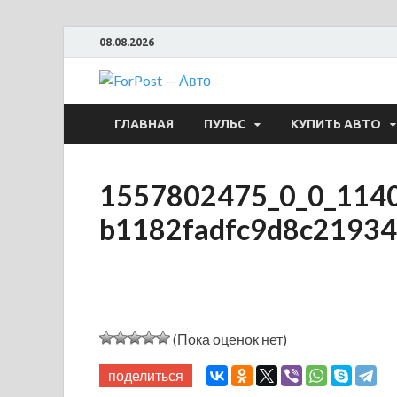
08.08.2026
ForPost —
ГЛАВНАЯ
ПУЛЬС
КУПИТЬ АВТО
1557802475_0_0_1140
b1182fadfc9d8c2193
(Пока оценок нет)
поделиться