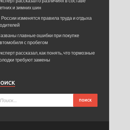
ксперт рассказал о различиях в составе
етних и зимних шин
 России изменятся правила труда и отдыха
одителей
азваны главные ошибки при покупке
втомобиля с пробегом
ксперт рассказал, как понять, что тормозные
олодки требуют замены
ПОИСК