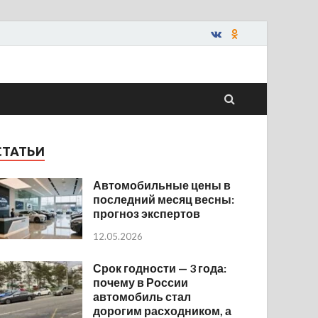
СТАТЬИ
Автомобильные цены в
последний месяц весны:
прогноз экспертов
12.05.2026
Срок годности — 3 года:
почему в России
автомобиль стал
дорогим расходником, а