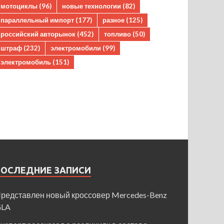
мотоциклы
(96)
новые технологии
(82)
параллельный импорт
(177)
разное
(125)
российский авторынок
(452)
топливо
(50)
штраф
(232)
электромобили
(99)
электромобиль
(151)
ПОСЛЕДНИЕ ЗАПИСИ
редставлен новый кроссовер Mercedes-Benz
GLA