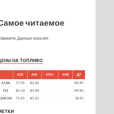
Самое читаемое
звините. Данных пока нет.
ЦЕНЫ НА ТОПЛИВО
A92
A95
A95+
A98
ДТ
ATAN
77.99
81.49
89.99
TES
81.50
85.90
89.90
GRIFON
75.95
81.95
78.95
МЕТКИ