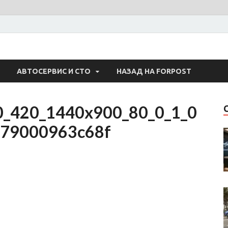
 Авто
АВТОСЕРВИС И СТО
НАЗАД НА FORPOST
_420_1440x900_80_0_1_0
479000963c68f