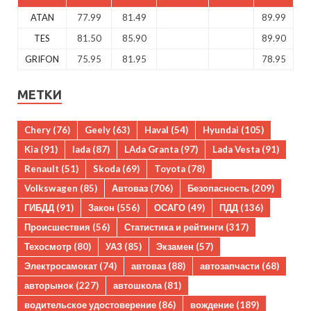
ATAN
77.99
81.49
89.99
TES
81.50
85.90
89.90
GRIFON
75.95
81.95
78.95
МЕТКИ
Chery
(76)
Geely
(63)
Haval
(54)
Hyundai
(105)
Kia
(91)
lada
(87)
LAda Granta
(97)
Lada Vesta
(91)
Renault
(51)
Skoda
(69)
Toyota
(78)
Volkswagen
(85)
Автоваз
(706)
Безопасность
(209)
ГИБДД
(91)
Закон
(556)
ОСАГО
(49)
ПДД
(136)
Происшествия
(56)
Статистика и рейтинги
(317)
Техосмотр
(80)
УАЗ
(85)
Экзамен
(57)
Электросамокат
(74)
автоваз
(88)
автозапчасти
(68)
авторынок
(227)
автошкола
(81)
водительское удостоверение
(86)
вождение
(189)