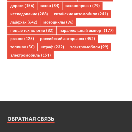
дороги
(156)
закон
(84)
законопроект
(79)
исследование
(288)
китайские автомобили
(241)
лайфхак
(642)
мотоциклы
(96)
новые технологии
(82)
параллельный импорт
(177)
разное
(125)
российский авторынок
(452)
топливо
(50)
штраф
(232)
электромобили
(99)
электромобиль
(151)
ОБРАТНАЯ СВЯЗЬ