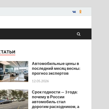
СТАТЬИ
Автомобильные цены в
последний месяц весны:
прогноз экспертов
12.05.2026
Срок годности — 3 года:
почему в России
автомобиль стал
дорогим расходником, а