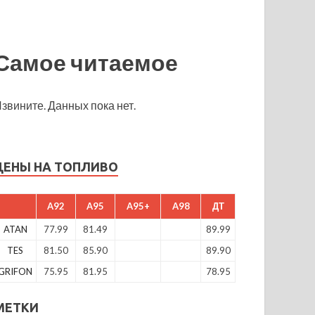
Самое читаемое
звините. Данных пока нет.
ЦЕНЫ НА ТОПЛИВО
A92
A95
A95+
A98
ДТ
ATAN
77.99
81.49
89.99
TES
81.50
85.90
89.90
GRIFON
75.95
81.95
78.95
МЕТКИ