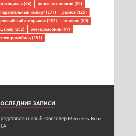
мотоциклы
(96)
новые технологии
(82)
параллельный импорт
(177)
разное
(125)
российский авторынок
(452)
топливо
(50)
штраф
(232)
электромобили
(99)
электромобиль
(151)
ПОСЛЕДНИЕ ЗАПИСИ
редставлен новый кроссовер Mercedes-Benz
GLA