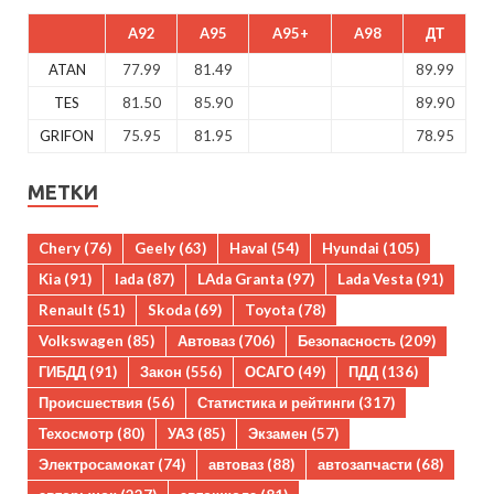
A92
A95
A95+
A98
ДТ
ATAN
77.99
81.49
89.99
TES
81.50
85.90
89.90
GRIFON
75.95
81.95
78.95
МЕТКИ
Chery
(76)
Geely
(63)
Haval
(54)
Hyundai
(105)
Kia
(91)
lada
(87)
LAda Granta
(97)
Lada Vesta
(91)
Renault
(51)
Skoda
(69)
Toyota
(78)
Volkswagen
(85)
Автоваз
(706)
Безопасность
(209)
ГИБДД
(91)
Закон
(556)
ОСАГО
(49)
ПДД
(136)
Происшествия
(56)
Статистика и рейтинги
(317)
Техосмотр
(80)
УАЗ
(85)
Экзамен
(57)
Электросамокат
(74)
автоваз
(88)
автозапчасти
(68)