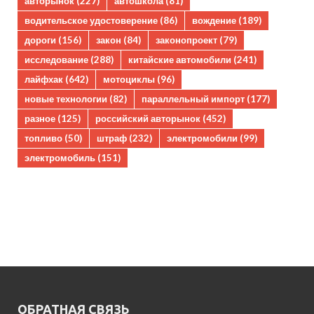
авторынок
(227)
автошкола
(81)
водительское удостоверение
(86)
вождение
(189)
дороги
(156)
закон
(84)
законопроект
(79)
исследование
(288)
китайские автомобили
(241)
лайфхак
(642)
мотоциклы
(96)
новые технологии
(82)
параллельный импорт
(177)
разное
(125)
российский авторынок
(452)
топливо
(50)
штраф
(232)
электромобили
(99)
электромобиль
(151)
ОБРАТНАЯ СВЯЗЬ