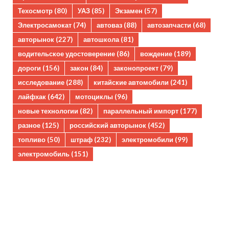
Техосмотр
(80)
УАЗ
(85)
Экзамен
(57)
Электросамокат
(74)
автоваз
(88)
автозапчасти
(68)
авторынок
(227)
автошкола
(81)
водительское удостоверение
(86)
вождение
(189)
дороги
(156)
закон
(84)
законопроект
(79)
исследование
(288)
китайские автомобили
(241)
лайфхак
(642)
мотоциклы
(96)
новые технологии
(82)
параллельный импорт
(177)
разное
(125)
российский авторынок
(452)
топливо
(50)
штраф
(232)
электромобили
(99)
электромобиль
(151)