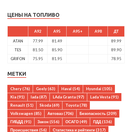
ЦЕНЫ НА ТОПЛИВО
A92
A95
A95+
A98
ДТ
ATAN
77.99
81.49
89.99
TES
81.50
85.90
89.90
GRIFON
75.95
81.95
78.95
МЕТКИ
Chery
(76)
Geely
(63)
Haval
(54)
Hyundai
(105)
Kia
(91)
lada
(87)
LAda Granta
(97)
Lada Vesta
(91)
Renault
(51)
Skoda
(69)
Toyota
(78)
Volkswagen
(85)
Автоваз
(706)
Безопасность
(209)
ГИБДД
(91)
Закон
(556)
ОСАГО
(49)
ПДД
(136)
Происшествия
(56)
Статистика и рейтинги
(317)