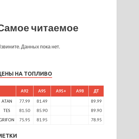
Самое читаемое
звините. Данных пока нет.
ЦЕНЫ НА ТОПЛИВО
A92
A95
A95+
A98
ДТ
ATAN
77.99
81.49
89.99
TES
81.50
85.90
89.90
GRIFON
75.95
81.95
78.95
МЕТКИ