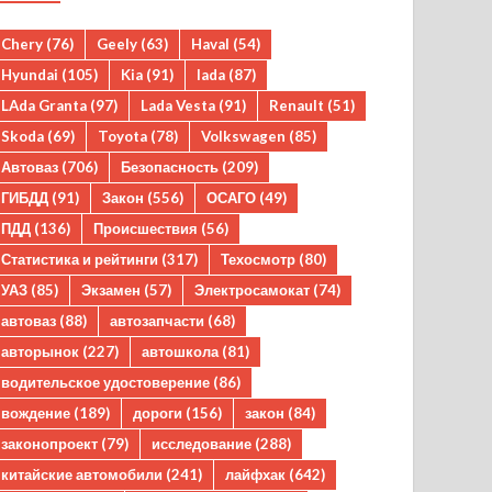
Chery
(76)
Geely
(63)
Haval
(54)
Hyundai
(105)
Kia
(91)
lada
(87)
LAda Granta
(97)
Lada Vesta
(91)
Renault
(51)
Skoda
(69)
Toyota
(78)
Volkswagen
(85)
Автоваз
(706)
Безопасность
(209)
ГИБДД
(91)
Закон
(556)
ОСАГО
(49)
ПДД
(136)
Происшествия
(56)
Статистика и рейтинги
(317)
Техосмотр
(80)
УАЗ
(85)
Экзамен
(57)
Электросамокат
(74)
автоваз
(88)
автозапчасти
(68)
авторынок
(227)
автошкола
(81)
водительское удостоверение
(86)
вождение
(189)
дороги
(156)
закон
(84)
законопроект
(79)
исследование
(288)
китайские автомобили
(241)
лайфхак
(642)