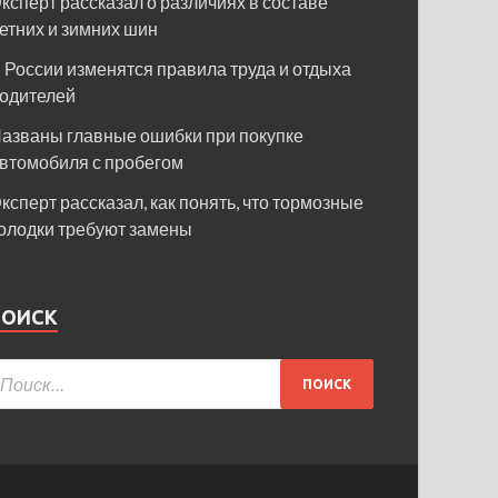
ксперт рассказал о различиях в составе
етних и зимних шин
 России изменятся правила труда и отдыха
одителей
азваны главные ошибки при покупке
втомобиля с пробегом
ксперт рассказал, как понять, что тормозные
олодки требуют замены
ПОИСК