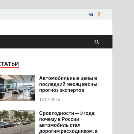
СТАТЬИ
Автомобильные цены в
последний месяц весны:
прогноз экспертов
12.05.2026
Срок годности — 3 года:
почему в России
автомобиль стал
дорогим расходником, а