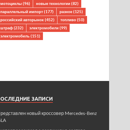
мотоциклы
(96)
новые технологии
(82)
параллельный импорт
(177)
разное
(125)
российский авторынок
(452)
топливо
(50)
штраф
(232)
электромобили
(99)
электромобиль
(151)
ПОСЛЕДНИЕ ЗАПИСИ
редставлен новый кроссовер Mercedes-Benz
GLA