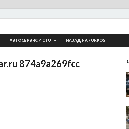
 Авто
АВТОСЕРВИС И СТО
НАЗАД НА FORPOST
ar.ru 874a9a269fcc