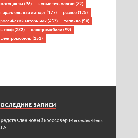
мотоциклы
(96)
новые технологии
(82)
параллельный импорт
(177)
разное
(125)
российский авторынок
(452)
топливо
(50)
штраф
(232)
электромобили
(99)
электромобиль
(151)
ПОСЛЕДНИЕ ЗАПИСИ
редставлен новый кроссовер Mercedes-Benz
GLA