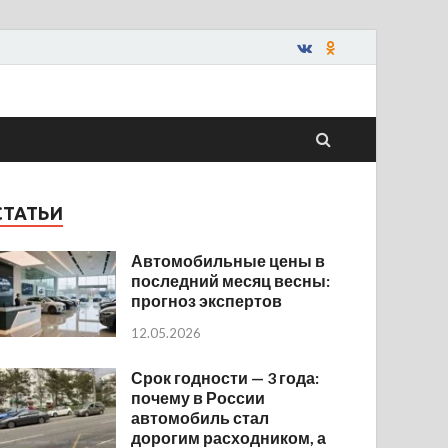
СТАТЬИ
Автомобильные цены в
последний месяц весны:
прогноз экспертов
12.05.2026
Срок годности — 3 года:
почему в России
автомобиль стал
дорогим расходником, а