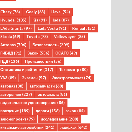
Chery
(76)
Geely
(63)
Haval
(54)
Hyundai
(105)
Kia
(91)
lada
(87)
LAda Granta
(97)
Lada Vesta
(91)
Renault
(51)
Skoda
(69)
Toyota
(78)
Volkswagen
(85)
Автоваз
(706)
Безопасность
(209)
ГИБДД
(91)
Закон
(556)
ОСАГО
(49)
ПДД
(136)
Происшествия
(56)
Статистика и рейтинги
(317)
Техосмотр
(80)
УАЗ
(85)
Экзамен
(57)
Электросамокат
(74)
автоваз
(88)
автозапчасти
(68)
авторынок
(227)
автошкола
(81)
водительское удостоверение
(86)
вождение
(189)
дороги
(156)
закон
(84)
законопроект
(79)
исследование
(288)
китайские автомобили
(241)
лайфхак
(642)