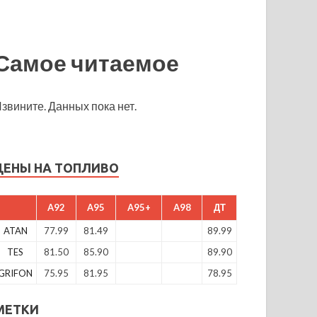
Самое читаемое
звините. Данных пока нет.
ЦЕНЫ НА ТОПЛИВО
A92
A95
A95+
A98
ДТ
ATAN
77.99
81.49
89.99
TES
81.50
85.90
89.90
GRIFON
75.95
81.95
78.95
МЕТКИ