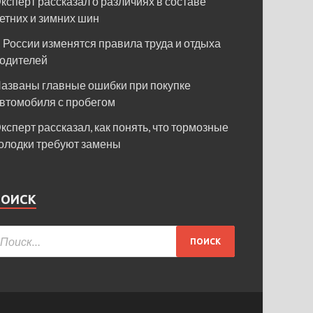
ксперт рассказал о различиях в составе
етних и зимних шин
 России изменятся правила труда и отдыха
одителей
азваны главные ошибки при покупке
втомобиля с пробегом
ксперт рассказал, как понять, что тормозные
олодки требуют замены
ПОИСК