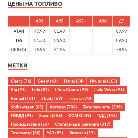
ЦЕНЫ НА ТОПЛИВО
A92
A95
A95+
A98
ДТ
ATAN
77.99
81.49
89.99
TES
81.50
85.90
89.90
GRIFON
75.95
81.95
78.95
МЕТКИ
Chery
(76)
Geely
(63)
Haval
(54)
Hyundai
(105)
Kia
(91)
lada
(87)
LAda Granta
(97)
Lada Vesta
(91)
Renault
(51)
Skoda
(69)
Toyota
(78)
Volkswagen
(85)
Автоваз
(706)
Безопасность
(209)
ГИБДД
(91)
Закон
(556)
ОСАГО
(49)
ПДД
(136)
Происшествия
(56)
Статистика и рейтинги
(317)
Техосмотр
(80)
УАЗ
(85)
Экзамен
(57)