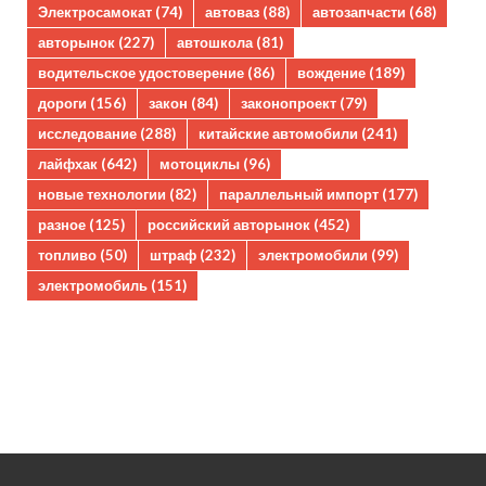
Электросамокат
(74)
автоваз
(88)
автозапчасти
(68)
авторынок
(227)
автошкола
(81)
водительское удостоверение
(86)
вождение
(189)
дороги
(156)
закон
(84)
законопроект
(79)
исследование
(288)
китайские автомобили
(241)
лайфхак
(642)
мотоциклы
(96)
новые технологии
(82)
параллельный импорт
(177)
разное
(125)
российский авторынок
(452)
топливо
(50)
штраф
(232)
электромобили
(99)
электромобиль
(151)