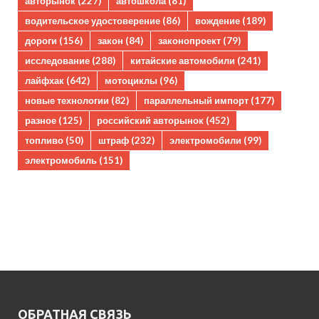
авторынок
(227)
автошкола
(81)
водительское удостоверение
(86)
вождение
(189)
дороги
(156)
закон
(84)
законопроект
(79)
исследование
(288)
китайские автомобили
(241)
лайфхак
(642)
мотоциклы
(96)
новые технологии
(82)
параллельный импорт
(177)
разное
(125)
российский авторынок
(452)
топливо
(50)
штраф
(232)
электромобили
(99)
электромобиль
(151)
ОБРАТНАЯ СВЯЗЬ