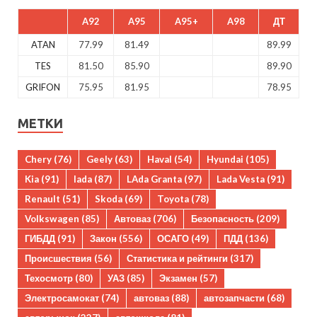
A92
A95
A95+
A98
ДТ
ATAN
77.99
81.49
89.99
TES
81.50
85.90
89.90
GRIFON
75.95
81.95
78.95
МЕТКИ
Chery
(76)
Geely
(63)
Haval
(54)
Hyundai
(105)
Kia
(91)
lada
(87)
LAda Granta
(97)
Lada Vesta
(91)
Renault
(51)
Skoda
(69)
Toyota
(78)
Volkswagen
(85)
Автоваз
(706)
Безопасность
(209)
ГИБДД
(91)
Закон
(556)
ОСАГО
(49)
ПДД
(136)
Происшествия
(56)
Статистика и рейтинги
(317)
Техосмотр
(80)
УАЗ
(85)
Экзамен
(57)
Электросамокат
(74)
автоваз
(88)
автозапчасти
(68)