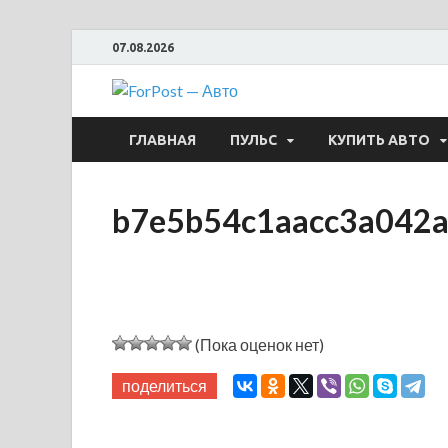
07.08.2026
ForPost —
ГЛАВНАЯ
ПУЛЬС
КУПИТЬ АВТО
b7e5b54c1aacc3a042
(Пока оценок нет)
поделиться