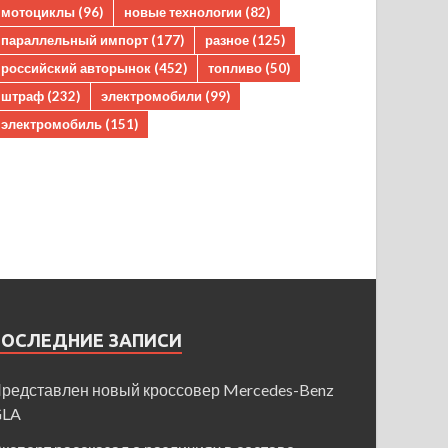
мотоциклы
(96)
новые технологии
(82)
параллельный импорт
(177)
разное
(125)
российский авторынок
(452)
топливо
(50)
штраф
(232)
электромобили
(99)
электромобиль
(151)
ПОСЛЕДНИЕ ЗАПИСИ
редставлен новый кроссовер Mercedes-Benz
GLA