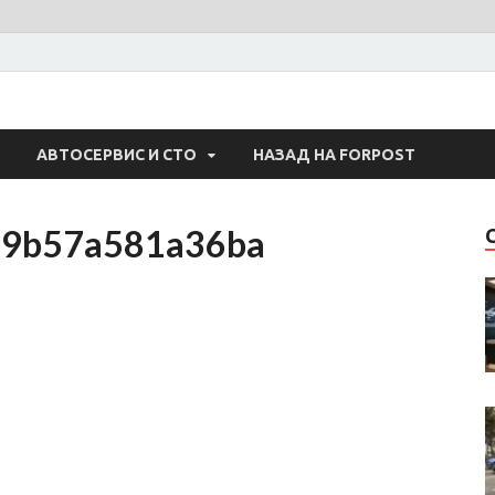
 Авто
АВТОСЕРВИС И СТО
НАЗАД НА FORPOST
a9b57a581a36ba