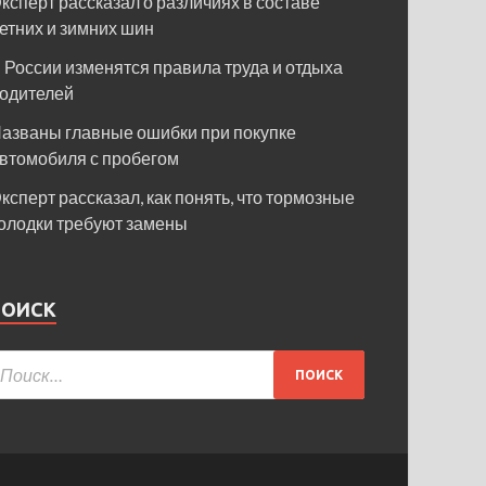
ксперт рассказал о различиях в составе
етних и зимних шин
 России изменятся правила труда и отдыха
одителей
азваны главные ошибки при покупке
втомобиля с пробегом
ксперт рассказал, как понять, что тормозные
олодки требуют замены
ПОИСК