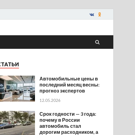
СТАТЬИ
Автомобильные цены в
последний месяц весны:
прогноз экспертов
12.05.2026
Срок годности — 3 года:
почему в России
автомобиль стал
дорогим расходником, а