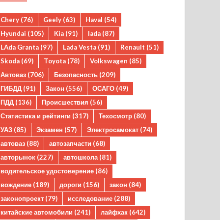
Chery
(76)
Geely
(63)
Haval
(54)
Hyundai
(105)
Kia
(91)
lada
(87)
LAda Granta
(97)
Lada Vesta
(91)
Renault
(51)
Skoda
(69)
Toyota
(78)
Volkswagen
(85)
Автоваз
(706)
Безопасность
(209)
ГИБДД
(91)
Закон
(556)
ОСАГО
(49)
ПДД
(136)
Происшествия
(56)
Статистика и рейтинги
(317)
Техосмотр
(80)
УАЗ
(85)
Экзамен
(57)
Электросамокат
(74)
автоваз
(88)
автозапчасти
(68)
авторынок
(227)
автошкола
(81)
водительское удостоверение
(86)
вождение
(189)
дороги
(156)
закон
(84)
законопроект
(79)
исследование
(288)
китайские автомобили
(241)
лайфхак
(642)