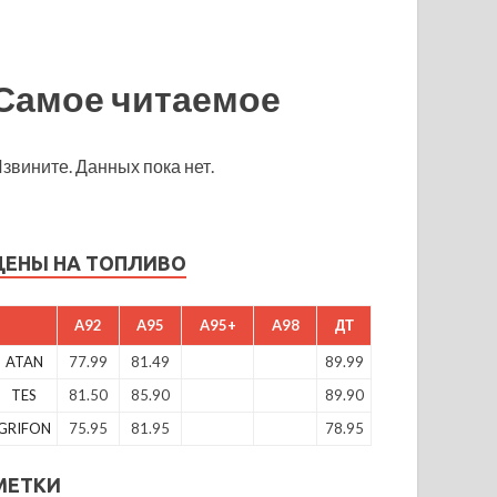
Самое читаемое
звините. Данных пока нет.
ЦЕНЫ НА ТОПЛИВО
A92
A95
A95+
A98
ДТ
ATAN
77.99
81.49
89.99
TES
81.50
85.90
89.90
GRIFON
75.95
81.95
78.95
МЕТКИ