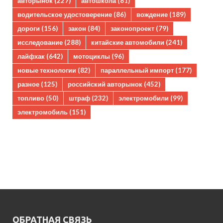
авторынок
(227)
автошкола
(81)
водительское удостоверение
(86)
вождение
(189)
дороги
(156)
закон
(84)
законопроект
(79)
исследование
(288)
китайские автомобили
(241)
лайфхак
(642)
мотоциклы
(96)
новые технологии
(82)
параллельный импорт
(177)
разное
(125)
российский авторынок
(452)
топливо
(50)
штраф
(232)
электромобили
(99)
электромобиль
(151)
ОБРАТНАЯ СВЯЗЬ