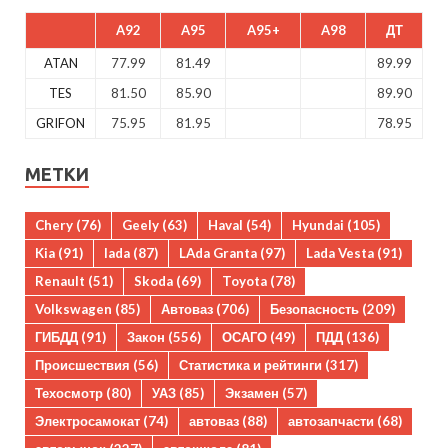
A92
A95
A95+
A98
ДТ
ATAN
77.99
81.49
89.99
TES
81.50
85.90
89.90
GRIFON
75.95
81.95
78.95
МЕТКИ
Chery
(76)
Geely
(63)
Haval
(54)
Hyundai
(105)
Kia
(91)
lada
(87)
LAda Granta
(97)
Lada Vesta
(91)
Renault
(51)
Skoda
(69)
Toyota
(78)
Volkswagen
(85)
Автоваз
(706)
Безопасность
(209)
ГИБДД
(91)
Закон
(556)
ОСАГО
(49)
ПДД
(136)
Происшествия
(56)
Статистика и рейтинги
(317)
Техосмотр
(80)
УАЗ
(85)
Экзамен
(57)
Электросамокат
(74)
автоваз
(88)
автозапчасти
(68)