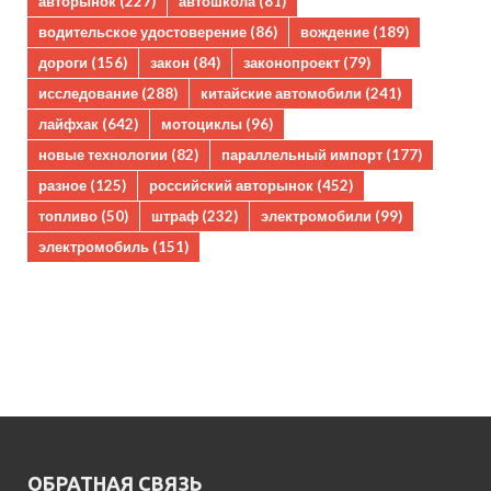
авторынок
(227)
автошкола
(81)
водительское удостоверение
(86)
вождение
(189)
дороги
(156)
закон
(84)
законопроект
(79)
исследование
(288)
китайские автомобили
(241)
лайфхак
(642)
мотоциклы
(96)
новые технологии
(82)
параллельный импорт
(177)
разное
(125)
российский авторынок
(452)
топливо
(50)
штраф
(232)
электромобили
(99)
электромобиль
(151)
ОБРАТНАЯ СВЯЗЬ