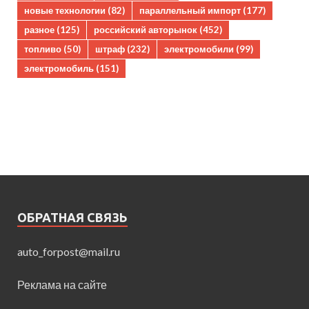
новые технологии
(82)
параллельный импорт
(177)
разное
(125)
российский авторынок
(452)
топливо
(50)
штраф
(232)
электромобили
(99)
электромобиль
(151)
ОБРАТНАЯ СВЯЗЬ
auto_forpost@mail.ru
Реклама на сайте