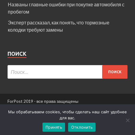
Названы главные ошибки при покупке автомобиля с
пробегом
Эксперт рассказал, как понять, что тормозные
колодки требуют замены
ПОИСК
ForPost 2019 - все права защищены
При использовании материалов сайта ссылка
Мы обрабатываем cookies, чтобы сделать наш сайт удобнее
обязательна.
для вас.
Принять
Отклонить
Информация для пользователей сайта