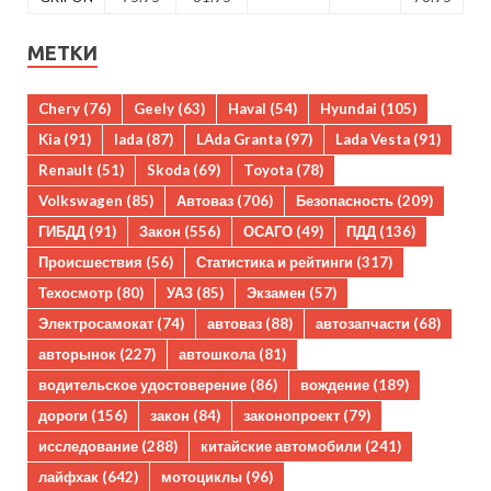
МЕТКИ
Chery
(76)
Geely
(63)
Haval
(54)
Hyundai
(105)
Kia
(91)
lada
(87)
LAda Granta
(97)
Lada Vesta
(91)
Renault
(51)
Skoda
(69)
Toyota
(78)
Volkswagen
(85)
Автоваз
(706)
Безопасность
(209)
ГИБДД
(91)
Закон
(556)
ОСАГО
(49)
ПДД
(136)
Происшествия
(56)
Статистика и рейтинги
(317)
Техосмотр
(80)
УАЗ
(85)
Экзамен
(57)
Электросамокат
(74)
автоваз
(88)
автозапчасти
(68)
авторынок
(227)
автошкола
(81)
водительское удостоверение
(86)
вождение
(189)
дороги
(156)
закон
(84)
законопроект
(79)
исследование
(288)
китайские автомобили
(241)
лайфхак
(642)
мотоциклы
(96)